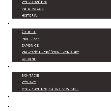
VÝCVIKOVÉ DNI
INÉ UDALOSTI
HISTÓRIA
TLAČIVÁ
ŽIADOSTI
PRIHLÁŠKY
ZÁPISNICE
PROPOZÍCIE / SKÚŠOBNÉ PORIADKY
OSTATNÉ
FOTOGALÉRIA
BONITÁCIE
VÝSTAVY
VÝCVIKOVÉ DNI, SÚŤAŽE A OSTATNÉ
VODIČI FARBIAROV
DISKUSNÉ FÓRA