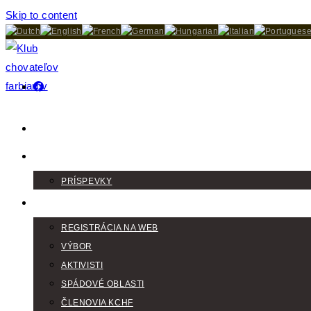
Skip to content
DOMOV
AKTUALITY
PRÍSPEVKY
KLUB
REGISTRÁCIA NA WEB
VÝBOR
AKTIVISTI
SPÁDOVÉ OBLASTI
ČLENOVIA KCHF