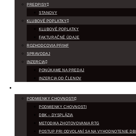
PREDPISY
STANOVY
KLUBOVÉ POPLATKY
KLUBOVÉ POPLATKY
FAKTURAČNÉ ÚDAJE
ROZHODCOVIA PF/IHF
SPRAVODAJ
INZERCIA
PONÚKAME NA PREDAJ
INZERCIA OD ČLENOV
CHOV
PODMIENKY CHOVNOSTI
PODMIENKY CHOVNOSTI
DBK – DYSPLÁZIA
METODIKA ZHOTOVOVANIA RTG
POSTUP PRI ODVOLANÍ SA NA VYHODNOTENIE DB