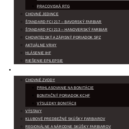
PRACOVISKÁ RTG
CHOVNÉ JEDINCE
ŠTANDARD FCI 217 – BAVORSKÝ FARBIAR
ŠTANDARD FCI 213 – HANOVERSKÝ FARBIAR
CHOVATEĽSKÝ A ZÁPISNÝ PORIADOK SPZ
AKTUÁLNE VRHY
HLÁSENIE IHF
RIEŠENIE EPILEPSIE
KLUBOVÝ KALENDÁR
CHOVNÉ ZVODY
PRIHLASOVANIE NA BONITÁCIE
BONITAČNÝ PORIADOK KCHF
VÝSLEDKY BONITÁCII
VÝSTAVY
KLUBOVÉ PREDBEŽNÉ SKÚŠKY FARBIAROV
REGIONÁLNE A NÁRODNE SKÚŠKY FARBIAROV