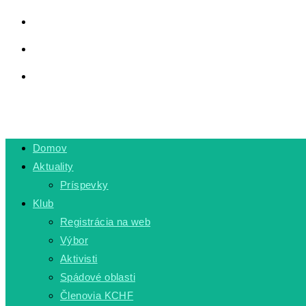
LINKY
PRIVÁTNA ZÓNA
TOGGLE WEBSITE SEARCH
MENU
CLOSE
Domov
Aktuality
Príspevky
Klub
Registrácia na web
Výbor
Aktivisti
Spádové oblasti
Členovia KCHF