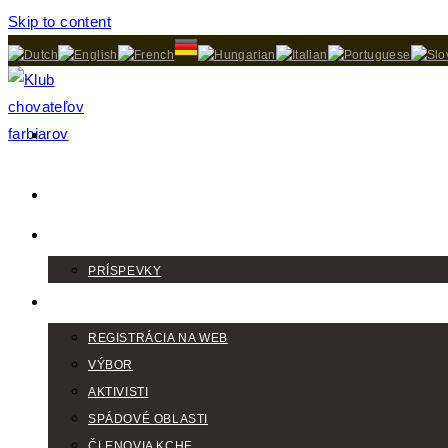
Skip to content
DOMOV
AKTUALITY
PRÍSPEVKY
KLUB
REGISTRÁCIA NA WEB
VÝBOR
AKTIVISTI
SPÁDOVÉ OBLASTI
ČLENOVIA KCHF