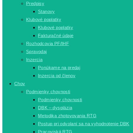
Predpisy
Stanovy
Klubové poplatky
Klubové poplatky
Fakturačné údaje
Rozhodcovia PF/IHF
Spravodaj
Inzercia
Ponúkame na predaj
Inzercia od členov
Chov
Podmienky chovnosti
Podmienky chovnosti
DBK – dysplázia
Metodika zhotovovania RTG
Postup pri odvolaní sa na vyhodnotenie DBK
Pracoviská RTG