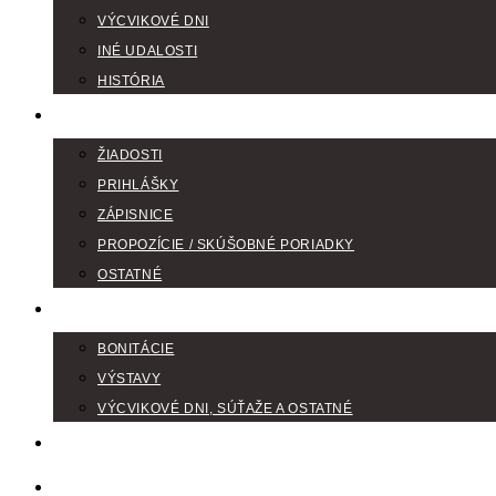
VÝCVIKOVÉ DNI
INÉ UDALOSTI
HISTÓRIA
TLAČIVÁ
ŽIADOSTI
PRIHLÁŠKY
ZÁPISNICE
PROPOZÍCIE / SKÚŠOBNÉ PORIADKY
OSTATNÉ
FOTOGALÉRIA
BONITÁCIE
VÝSTAVY
VÝCVIKOVÉ DNI, SÚŤAŽE A OSTATNÉ
VODIČI FARBIAROV
DISKUSNÉ FÓRA