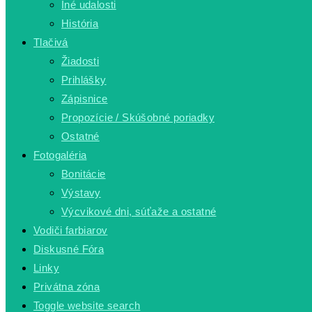
Iné udalosti
História
Tlačivá
Žiadosti
Prihlášky
Zápisnice
Propozície / Skúšobné poriadky
Ostatné
Fotogaléria
Bonitácie
Výstavy
Výcvikové dni, súťaže a ostatné
Vodiči farbiarov
Diskusné Fóra
Linky
Privátna zóna
Toggle website search