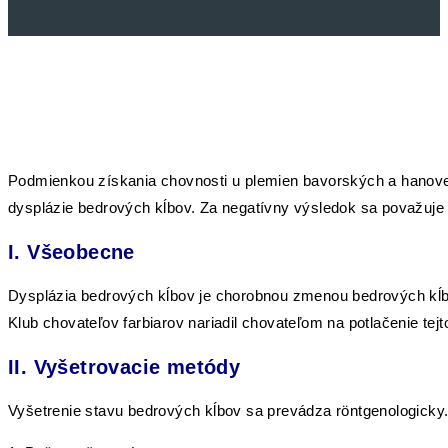
Podmienkou získania chovnosti u plemien bavorských a hanover
dysplázie bedrových kĺbov. Za negatívny výsledok sa považuje 
I. Všeobecne
Dysplázia bedrových kĺbov je chorobnou zmenou bedrových kĺbov
Klub chovateľov farbiarov nariadil chovateľom na potlačenie te
II. Vyšetrovacie metódy
Vyšetrenie stavu bedrových kĺbov sa prevádza röntgenologicky. 