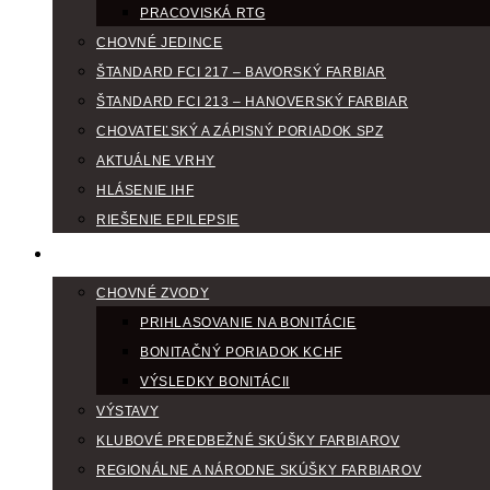
PRACOVISKÁ RTG
CHOVNÉ JEDINCE
ŠTANDARD FCI 217 – BAVORSKÝ FARBIAR
ŠTANDARD FCI 213 – HANOVERSKÝ FARBIAR
CHOVATEĽSKÝ A ZÁPISNÝ PORIADOK SPZ
AKTUÁLNE VRHY
HLÁSENIE IHF
RIEŠENIE EPILEPSIE
KLUBOVÝ KALENDÁR
CHOVNÉ ZVODY
PRIHLASOVANIE NA BONITÁCIE
BONITAČNÝ PORIADOK KCHF
VÝSLEDKY BONITÁCII
VÝSTAVY
KLUBOVÉ PREDBEŽNÉ SKÚŠKY FARBIAROV
REGIONÁLNE A NÁRODNE SKÚŠKY FARBIAROV