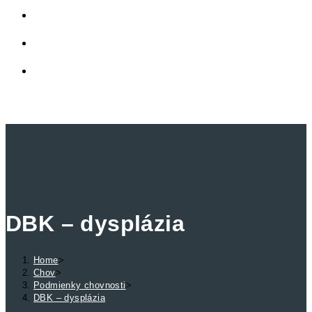
LINKY
PRIVÁTNA ZÓNA
TOGGLE WEBSITE SEARCH
MENU
CLOSE
DBK – dysplázia
Home
>
Chov
>
Podmienky chovnosti
>
DBK – dysplázia