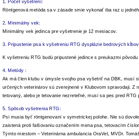
1. Počet vyšetrení:
Röntgenová metóda sa v zásade smie vykonať iba raz u jednéh
2. Minimálny vek:
Minimálny vek jedinca pre vyšetrenie je 12 mesiacov.
3. Pripustenie psa k vyšetreniu RTG dysplázie bedrových kĺbo
K vyšetreniu RTG budú pripustené jedince s preukazmi pôvodu
4. Metódy :
Ak má člen klubu v úmysle svojho psa vyšetriť na DBK, musí si 
určených veterinárov sú zverejnené v Klubovom spravodaji. Z nic
tetovaný, alebo je tetovanie nezreteľné, musí sa pes pred RTG 
5. Spôsob vyšetrenia RTG:
Psi musia byť röntgenovaní v symetrickej polohe. Nie sú dovol
zaistená proti falšovaniu označením mena psa, tetovacím čís
Týmto miestom – Veterinárna ambulancia OraVet, MVDr. Tomáš