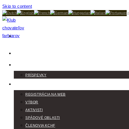
Skip to content
DOMOV
AKTUALITY
PRÍSPEVKY
KLUB
REGISTRÁCIA NA WEB
VÝBOR
AKTIVISTI
SPÁDOVÉ OBLASTI
ČLENOVIA KCHF