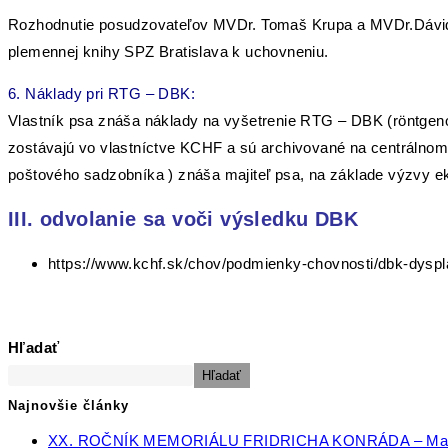
Rozhodnutie posudzovateľov MVDr. Tomaš Krupa a MVDr.Dávid Mi
plemennej knihy SPZ Bratislava k uchovneniu.
6. Náklady pri RTG – DBK:
Vlastník psa znáša náklady na vyšetrenie RTG – DBK (röntgeno
zostávajú vo vlastníctve KCHF a sú archivované na centrálnom 
poštového sadzobníka ) znáša majiteľ psa, na základe výzvy 
III. odvolanie sa voči výsledku DBK
https://www.kchf.sk/chov/podmienky-chovnosti/dbk-dyspl
Hľadať
Hľadať
Najnovšie články
XX. ROČNÍK MEMORIÁLU FRIDRICHA KONRÁDA – Ma