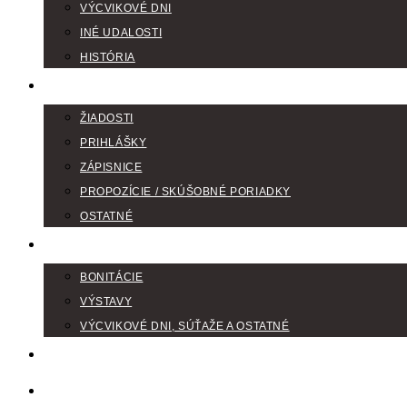
VÝCVIKOVÉ DNI
INÉ UDALOSTI
HISTÓRIA
TLAČIVÁ
ŽIADOSTI
PRIHLÁŠKY
ZÁPISNICE
PROPOZÍCIE / SKÚŠOBNÉ PORIADKY
OSTATNÉ
FOTOGALÉRIA
BONITÁCIE
VÝSTAVY
VÝCVIKOVÉ DNI, SÚŤAŽE A OSTATNÉ
VODIČI FARBIAROV
DISKUSNÉ FÓRA