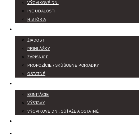
VÝCVIKOVÉ DNI
INÉ UDALOSTI
HISTÓRIA
TLAČIVÁ
ŽIADOSTI
PRIHLÁŠKY
ZÁPISNICE
PROPOZÍCIE / SKÚŠOBNÉ PORIADKY
OSTATNÉ
FOTOGALÉRIA
BONITÁCIE
VÝSTAVY
VÝCVIKOVÉ DNI, SÚŤAŽE A OSTATNÉ
VODIČI FARBIAROV
DISKUSNÉ FÓRA