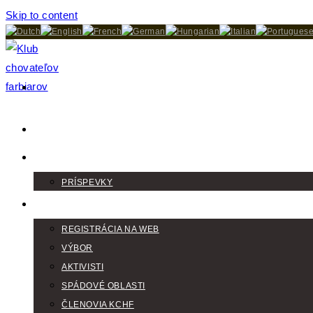
Skip to content
DOMOV
AKTUALITY
PRÍSPEVKY
KLUB
REGISTRÁCIA NA WEB
VÝBOR
AKTIVISTI
SPÁDOVÉ OBLASTI
ČLENOVIA KCHF