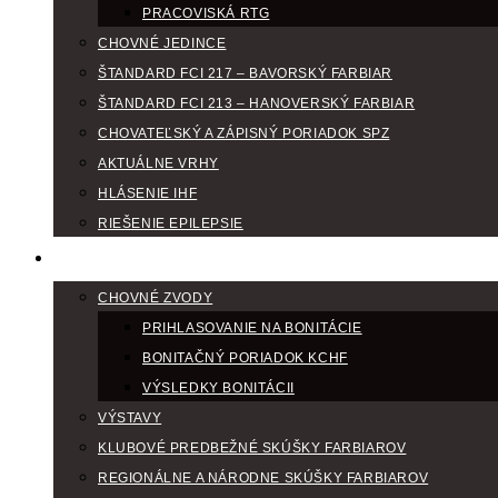
PRACOVISKÁ RTG
CHOVNÉ JEDINCE
ŠTANDARD FCI 217 – BAVORSKÝ FARBIAR
ŠTANDARD FCI 213 – HANOVERSKÝ FARBIAR
CHOVATEĽSKÝ A ZÁPISNÝ PORIADOK SPZ
AKTUÁLNE VRHY
HLÁSENIE IHF
RIEŠENIE EPILEPSIE
KLUBOVÝ KALENDÁR
CHOVNÉ ZVODY
PRIHLASOVANIE NA BONITÁCIE
BONITAČNÝ PORIADOK KCHF
VÝSLEDKY BONITÁCII
VÝSTAVY
KLUBOVÉ PREDBEŽNÉ SKÚŠKY FARBIAROV
REGIONÁLNE A NÁRODNE SKÚŠKY FARBIAROV