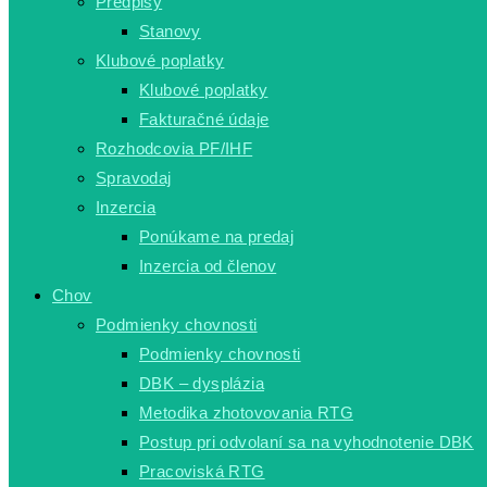
Predpisy
Stanovy
Klubové poplatky
Klubové poplatky
Fakturačné údaje
Rozhodcovia PF/IHF
Spravodaj
Inzercia
Ponúkame na predaj
Inzercia od členov
Chov
Podmienky chovnosti
Podmienky chovnosti
DBK – dysplázia
Metodika zhotovovania RTG
Postup pri odvolaní sa na vyhodnotenie DBK
Pracoviská RTG