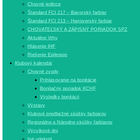
Chovné jedince
Štandard FCI 217 – Bavorský farbiar
Štandard FCI 213 – Hanoverský farbiar
CHOVATEĽSKÝ A ZÁPISNÝ PORIADOK SPZ
Aktuálne Vrhy
Hlásenie IHF
Riešenie Epilepsie
Klubový kalendár
Chovné zvody
Prihlasovanie na bonitácie
Bonitačný poriadok KCHF
Výsledky bonitácii
Výstavy
Klubové predbežné skúšky farbiarov
Regionálne a Národne skúšky farbiarov
Výcvikové dni
Iné udalosti