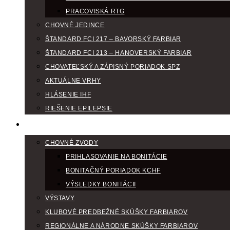
PRACOVISKÁ RTG
CHOVNÉ JEDINCE
ŠTANDARD FCI 217 – BAVORSKÝ FARBIAR
ŠTANDARD FCI 213 – HANOVERSKÝ FARBIAR
CHOVATEĽSKÝ A ZÁPISNÝ PORIADOK SPZ
AKTUÁLNE VRHY
HLÁSENIE IHF
RIEŠENIE EPILEPSIE
KLUBOVÝ KALENDÁR
CHOVNÉ ZVODY
PRIHLASOVANIE NA BONITÁCIE
BONITAČNÝ PORIADOK KCHF
VÝSLEDKY BONITÁCII
VÝSTAVY
KLUBOVÉ PREDBEŽNÉ SKÚŠKY FARBIAROV
REGIONÁLNE A NÁRODNE SKÚŠKY FARBIAROV