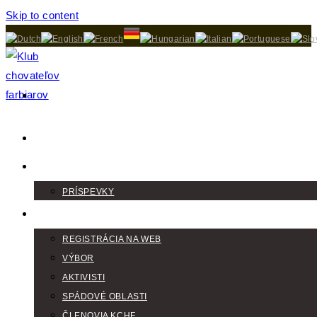
Skip to content
DOMOV
AKTUALITY
PRÍSPEVKY
KLUB
REGISTRÁCIA NA WEB
VÝBOR
AKTIVISTI
SPÁDOVÉ OBLASTI
ČLENOVIA KCHF