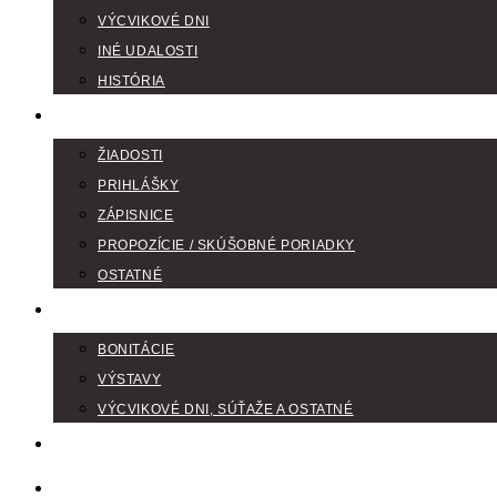
VÝCVIKOVÉ DNI
INÉ UDALOSTI
HISTÓRIA
TLAČIVÁ
ŽIADOSTI
PRIHLÁŠKY
ZÁPISNICE
PROPOZÍCIE / SKÚŠOBNÉ PORIADKY
OSTATNÉ
FOTOGALÉRIA
BONITÁCIE
VÝSTAVY
VÝCVIKOVÉ DNI, SÚŤAŽE A OSTATNÉ
VODIČI FARBIAROV
DISKUSNÉ FÓRA