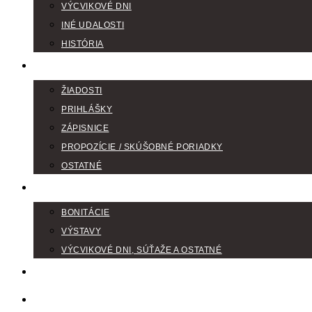
VÝCVIKOVÉ DNI
INÉ UDALOSTI
HISTÓRIA
TLAČIVÁ
ŽIADOSTI
PRIHLÁŠKY
ZÁPISNICE
PROPOZÍCIE / SKÚŠOBNÉ PORIADKY
OSTATNÉ
FOTOGALÉRIA
BONITÁCIE
VÝSTAVY
VÝCVIKOVÉ DNI, SÚŤAŽE A OSTATNÉ
VODIČI FARBIAROV
DISKUSNÉ FÓRA