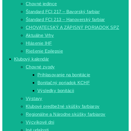
Chovné jedince
Štandard FCI 217 – Bavorský farbiar
Štandard FCI 213 – Hanoverský farbiar
CHOVATEĽSKÝ A ZÁPISNÝ PORIADOK SPZ
Aktuálne Vrhy
Hlásenie IHF
Riešenie Epilepsie
Klubový kalendár
Chovné zvody
Prihlasovanie na bonitácie
Bonitačný poriadok KCHF
Výsledky bonitácii
Výstavy
Klubové predbežné skúšky farbiarov
Regionálne a Národne skúšky farbiarov
Výcvikové dni
Iné udalosti