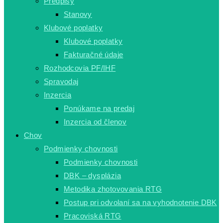
Predpisy
Stanovy
Klubové poplatky
Klubové poplatky
Fakturačné údaje
Rozhodcovia PF/IHF
Spravodaj
Inzercia
Ponúkame na predaj
Inzercia od členov
Chov
Podmienky chovnosti
Podmienky chovnosti
DBK – dysplázia
Metodika zhotovovania RTG
Postup pri odvolaní sa na vyhodnotenie DBK
Pracoviská RTG