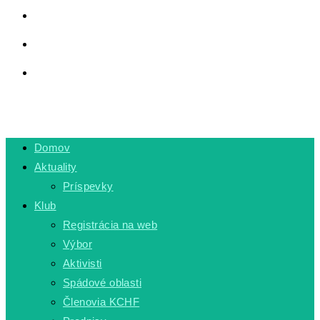
LINKY
PRIVÁTNA ZÓNA
TOGGLE WEBSITE SEARCH
MENU
CLOSE
Domov
Aktuality
Príspevky
Klub
Registrácia na web
Výbor
Aktivisti
Spádové oblasti
Členovia KCHF