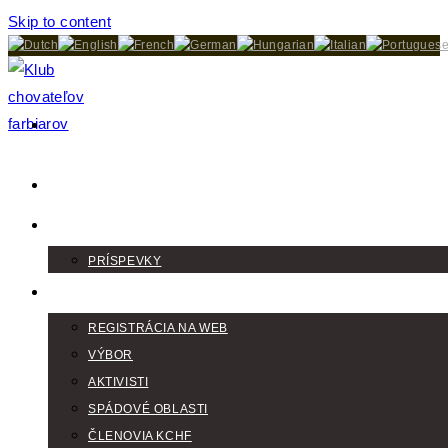
Skip to content
DOMOV
AKTUALITY
PRÍSPEVKY
KLUB
REGISTRÁCIA NA WEB
VÝBOR
AKTIVISTI
SPÁDOVÉ OBLASTI
ČLENOVIA KCHF