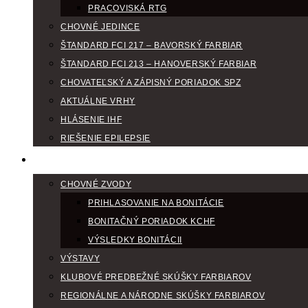
PRACOVISKÁ RTG
CHOVNÉ JEDINCE
ŠTANDARD FCI 217 – BAVORSKÝ FARBIAR
ŠTANDARD FCI 213 – HANOVERSKÝ FARBIAR
CHOVATEĽSKÝ A ZÁPISNÝ PORIADOK SPZ
AKTUÁLNE VRHY
HLÁSENIE IHF
RIEŠENIE EPILEPSIE
KLUBOVÝ KALENDÁR
CHOVNÉ ZVODY
PRIHLASOVANIE NA BONITÁCIE
BONITAČNÝ PORIADOK KCHF
VÝSLEDKY BONITÁCII
VÝSTAVY
KLUBOVÉ PREDBEŽNÉ SKÚŠKY FARBIAROV
REGIONÁLNE A NÁRODNE SKÚŠKY FARBIAROV