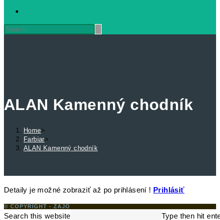
ALAN Kamenný chodník
Home
>
Farbiar
>
ALAN Kamenný chodník
Detaily je možné zobraziť až po prihlásení !
Prihlásiť
© COPYRIGHT - ZAJO
Search this website
Type then hit ent