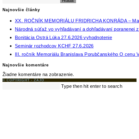
Hľadať
Najnovšie články
XX. ROČNÍK MEMORIÁLU FRIDRICHA KONRÁDA – Ma
Národná súťaž vo vyhľadávaní a dohľadávaní poranenej zv
Bonitácia Ostrá Lúka 27.6.2026 vyhodnotenie
Seminár rozhodcov KCHF 27.6.2026
III. ročník Memoriálu Branislava Porubčanského O cenu V
Najnovšie komentáre
Žiadne komentáre na zobrazenie.
© COPYRIGHT - ZAJO
Search
Type then hit enter to search
this
website