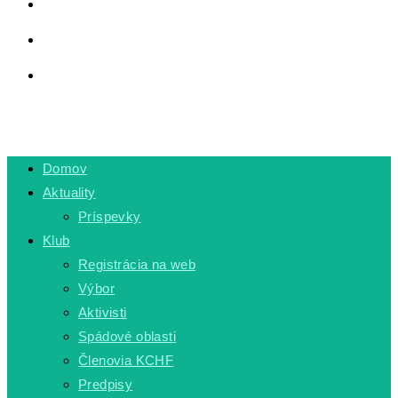
LINKY
PRIVÁTNA ZÓNA
TOGGLE
WEBSITE
MENU
CLOSE
SEARCH
Domov
Aktuality
Príspevky
Klub
Registrácia na web
Výbor
Aktivisti
Spádové oblasti
Členovia KCHF
Predpisy