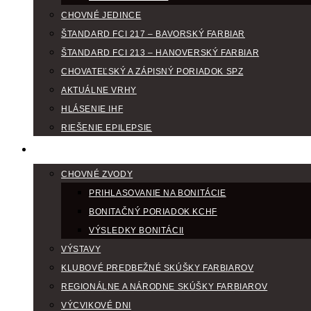
CHOVNÉ JEDINCE
ŠTANDARD FCI 217 – BAVORSKÝ FARBIAR
ŠTANDARD FCI 213 – HANOVERSKÝ FARBIAR
CHOVATEĽSKÝ A ZÁPISNÝ PORIADOK SPZ
AKTUÁLNE VRHY
HLÁSENIE IHF
RIEŠENIE EPILEPSIE
KLUBOVÝ KALENDÁR
CHOVNÉ ZVODY
PRIHLASOVANIE NA BONITÁCIE
BONITAČNÝ PORIADOK KCHF
VÝSLEDKY BONITÁCII
VÝSTAVY
KLUBOVÉ PREDBEŽNÉ SKÚŠKY FARBIAROV
REGIONÁLNE A NÁRODNE SKÚŠKY FARBIAROV
VÝCVIKOVÉ DNI