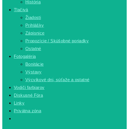
História
Tlačivá
Žiadosti
Prihlášky
Zápisnice
Propozície / Skúšobné poriadky
Ostatné
Fotogaléria
Bonitácie
Výstavy
Výcvikové dni, súťaže a ostatné
Vodiči farbiarov
Diskusné Fóra
Linky
Privátna zóna
Toggle
website