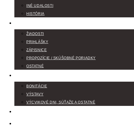
INÉ UDALOSTI
HISTÓRIA
TLAČIVÁ
ŽIADOSTI
PRIHLÁŠKY
ZÁPISNICE
PROPOZÍCIE / SKÚŠOBNÉ PORIADKY
OSTATNÉ
FOTOGALÉRIA
BONITÁCIE
VÝSTAVY
VÝCVIKOVÉ DNI, SÚŤAŽE A OSTATNÉ
VODIČI FARBIAROV
DISKUSNÉ FÓRA