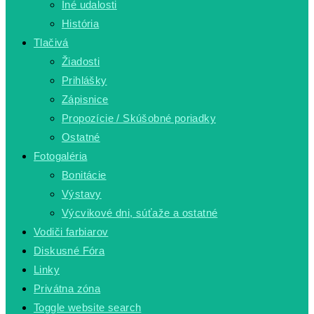
Iné udalosti
História
Tlačivá
Žiadosti
Prihlášky
Zápisnice
Propozície / Skúšobné poriadky
Ostatné
Fotogaléria
Bonitácie
Výstavy
Výcvikové dni, súťaže a ostatné
Vodiči farbiarov
Diskusné Fóra
Linky
Privátna zóna
Toggle website search