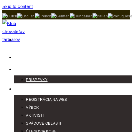
Skip to content
DOMOV
AKTUALITY
PRÍSPEVKY
KLUB
REGISTRÁCIA NA WEB
VÝBOR
AKTIVISTI
SPÁDOVÉ OBLASTI
ČLENOVIA KCHF