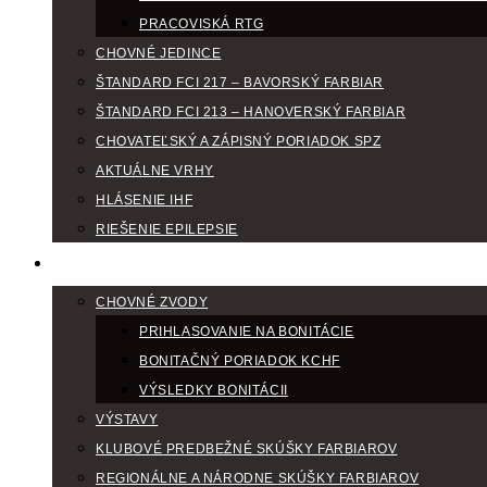
PRACOVISKÁ RTG
CHOVNÉ JEDINCE
ŠTANDARD FCI 217 – BAVORSKÝ FARBIAR
ŠTANDARD FCI 213 – HANOVERSKÝ FARBIAR
CHOVATEĽSKÝ A ZÁPISNÝ PORIADOK SPZ
AKTUÁLNE VRHY
HLÁSENIE IHF
RIEŠENIE EPILEPSIE
KLUBOVÝ KALENDÁR
CHOVNÉ ZVODY
PRIHLASOVANIE NA BONITÁCIE
BONITAČNÝ PORIADOK KCHF
VÝSLEDKY BONITÁCII
VÝSTAVY
KLUBOVÉ PREDBEŽNÉ SKÚŠKY FARBIAROV
REGIONÁLNE A NÁRODNE SKÚŠKY FARBIAROV