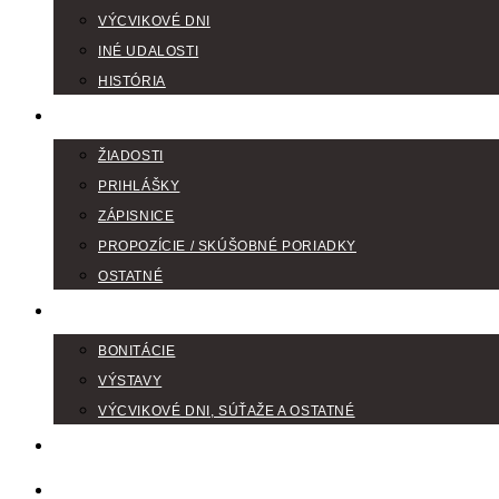
VÝCVIKOVÉ DNI
INÉ UDALOSTI
HISTÓRIA
TLAČIVÁ
ŽIADOSTI
PRIHLÁŠKY
ZÁPISNICE
PROPOZÍCIE / SKÚŠOBNÉ PORIADKY
OSTATNÉ
FOTOGALÉRIA
BONITÁCIE
VÝSTAVY
VÝCVIKOVÉ DNI, SÚŤAŽE A OSTATNÉ
VODIČI FARBIAROV
DISKUSNÉ FÓRA