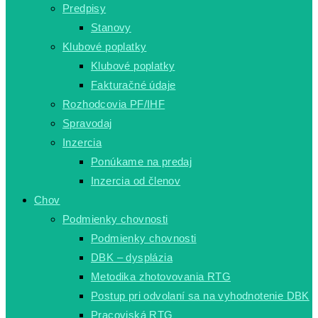
Predpisy
Stanovy
Klubové poplatky
Klubové poplatky
Fakturačné údaje
Rozhodcovia PF/IHF
Spravodaj
Inzercia
Ponúkame na predaj
Inzercia od členov
Chov
Podmienky chovnosti
Podmienky chovnosti
DBK – dysplázia
Metodika zhotovovania RTG
Postup pri odvolaní sa na vyhodnotenie DBK
Pracoviská RTG