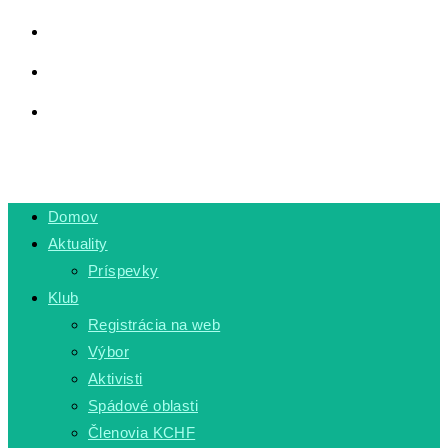
LINKY
PRIVÁTNA ZÓNA
TOGGLE WEBSITE SEARCH
MENU
CLOSE
Domov
Aktuality
Príspevky
Klub
Registrácia na web
Výbor
Aktivisti
Spádové oblasti
Členovia KCHF