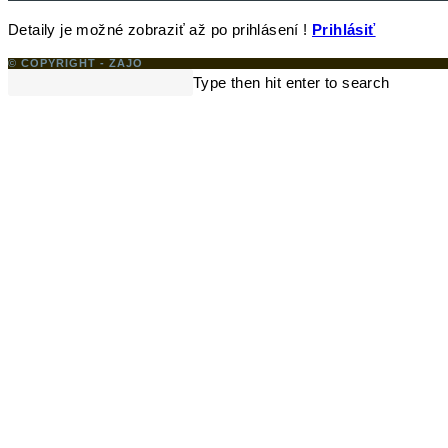
Detaily je možné zobraziť až po prihlásení !
Prihlásiť
© COPYRIGHT - ZAJO
Search
Type then hit enter to search
this
website