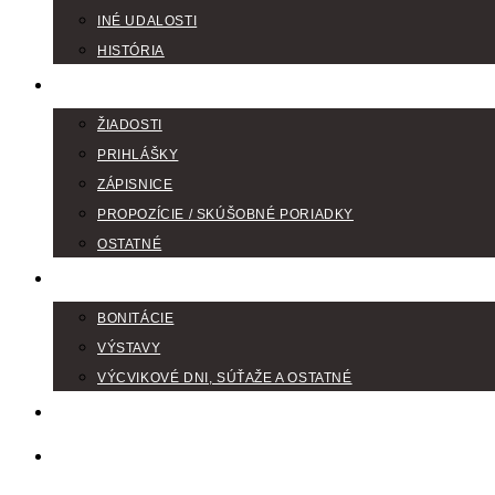
INÉ UDALOSTI
HISTÓRIA
TLAČIVÁ
ŽIADOSTI
PRIHLÁŠKY
ZÁPISNICE
PROPOZÍCIE / SKÚŠOBNÉ PORIADKY
OSTATNÉ
FOTOGALÉRIA
BONITÁCIE
VÝSTAVY
VÝCVIKOVÉ DNI, SÚŤAŽE A OSTATNÉ
VODIČI FARBIAROV
DISKUSNÉ FÓRA