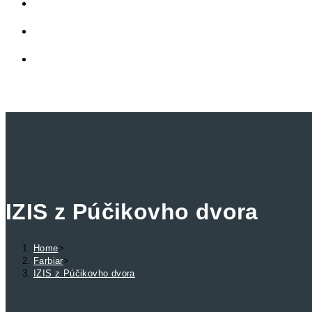
LINKY
PRIVÁTNA ZÓNA
TOGGLE
WEBSITE
MENU
CLOSE
SEARCH
IZIS z Púčikovho dvora
Home
>
Farbiar
>
IZIS z Púčikovho dvora