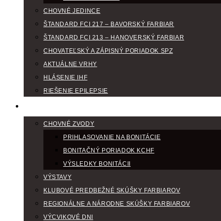
CHOVNÉ JEDINCE
ŠTANDARD FCI 217 – BAVORSKÝ FARBIAR
ŠTANDARD FCI 213 – HANOVERSKÝ FARBIAR
CHOVATEĽSKÝ A ZÁPISNÝ PORIADOK SPZ
AKTUÁLNE VRHY
HLÁSENIE IHF
RIEŠENIE EPILEPSIE
KLUBOVÝ KALENDÁR
CHOVNÉ ZVODY
PRIHLASOVANIE NA BONITÁCIE
BONITAČNÝ PORIADOK KCHF
VÝSLEDKY BONITÁCII
VÝSTAVY
KLUBOVÉ PREDBEŽNÉ SKÚŠKY FARBIAROV
REGIONÁLNE A NÁRODNE SKÚŠKY FARBIAROV
VÝCVIKOVÉ DNI