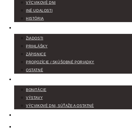
VÝCVIKOVÉ DNI
INÉ UDALOSTI
HISTÓRIA
TLAČIVÁ
ŽIADOSTI
PRIHLÁŠKY
ZÁPISNICE
PROPOZÍCIE / SKÚŠOBNÉ PORIADKY
OSTATNÉ
FOTOGALÉRIA
BONITÁCIE
VÝSTAVY
VÝCVIKOVÉ DNI, SÚŤAŽE A OSTATNÉ
VODIČI FARBIAROV
DISKUSNÉ FÓRA