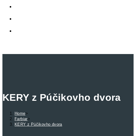
LINKY
PRIVÁTNA ZÓNA
TOGGLE WEBSITE SEARCH
MENU
CLOSE
KERY z Púčikovho dvora
Home
>
Farbiar
>
KERY z Púčikovho dvora