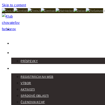
Skip to content
DOMOV
AKTUALITY
PRÍSPEVKY
KLUB
REGISTRÁCIA NA WEB
VÝBOR
AKTIVISTI
SPÁDOVÉ OBLASTI
ČLENOVIA KCHF