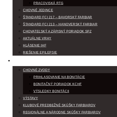
PRACOVISKÁ RTG
CHOVNÉ JEDINCE
ŠTANDARD FCI 217 – BAVORSKÝ FARBIAR
ŠTANDARD FCI 213 – HANOVERSKÝ FARBIAR
CHOVATEĽSKÝ A ZÁPISNÝ PORIADOK SPZ
AKTUÁLNE VRHY
HLÁSENIE IHF
RIEŠENIE EPILEPSIE
KLUBOVÝ KALENDÁR
CHOVNÉ ZVODY
PRIHLASOVANIE NA BONITÁCIE
BONITAČNÝ PORIADOK KCHF
VÝSLEDKY BONITÁCII
VÝSTAVY
KLUBOVÉ PREDBEŽNÉ SKÚŠKY FARBIAROV
REGIONÁLNE A NÁRODNE SKÚŠKY FARBIAROV