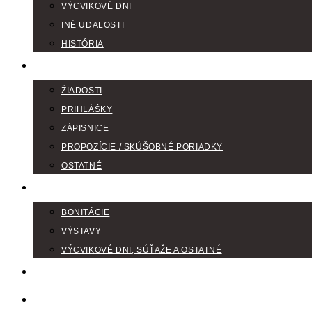
VÝCVIKOVÉ DNI
INÉ UDALOSTI
HISTÓRIA
TLAČIVÁ
ŽIADOSTI
PRIHLÁŠKY
ZÁPISNICE
PROPOZÍCIE / SKÚŠOBNÉ PORIADKY
OSTATNÉ
FOTOGALÉRIA
BONITÁCIE
VÝSTAVY
VÝCVIKOVÉ DNI, SÚŤAŽE A OSTATNÉ
VODIČI FARBIAROV
DISKUSNÉ FÓRA