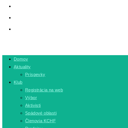
LINKY
PRIVÁTNA ZÓNA
TOGGLE WEBSITE SEARCH
MENU
CLOSE
Domov
Aktuality
Príspevky
Klub
Registrácia na web
Výbor
Aktivisti
Spádové oblasti
Členovia KCHF