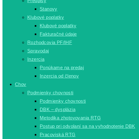
Predpisy
Stanovy
Klubové poplatky
Klubové poplatky
Fakturačné údaje
Rozhodcovia PF/IHF
Spravodaj
Inzercia
Ponúkame na predaj
Inzercia od členov
Chov
Podmienky chovnosti
Podmienky chovnosti
DBK – dysplázia
Metodika zhotovovania RTG
Postup pri odvolaní sa na vyhodnotenie DBK
Pracoviská RTG