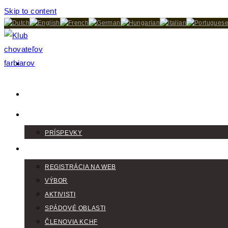
Skip to content
DOMOV
AKTUALITY
PRÍSPEVKY
KLUB
REGISTRÁCIA NA WEB
VÝBOR
AKTIVISTI
SPÁDOVÉ OBLASTI
ČLENOVIA KCHF