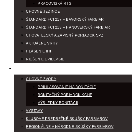
PRACOVISKÁ RTG
CHOVNÉ JEDINCE
ŠTANDARD FCI 217 – BAVORSKÝ FARBIAR
ŠTANDARD FCI 213 – HANOVERSKÝ FARBIAR
CHOVATEĽSKÝ A ZÁPISNÝ PORIADOK SPZ
AKTUÁLNE VRHY
HLÁSENIE IHF
RIEŠENIE EPILEPSIE
KLUBOVÝ KALENDÁR
CHOVNÉ ZVODY
PRIHLASOVANIE NA BONITÁCIE
BONITAČNÝ PORIADOK KCHF
VÝSLEDKY BONITÁCII
VÝSTAVY
KLUBOVÉ PREDBEŽNÉ SKÚŠKY FARBIAROV
REGIONÁLNE A NÁRODNE SKÚŠKY FARBIAROV