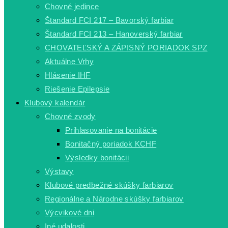
Chovné jedince
Štandard FCI 217 – Bavorský farbiar
Štandard FCI 213 – Hanoverský farbiar
CHOVATEĽSKÝ A ZÁPISNÝ PORIADOK SPZ
Aktuálne Vrhy
Hlásenie IHF
Riešenie Epilepsie
Klubový kalendár
Chovné zvody
Prihlasovanie na bonitácie
Bonitačný poriadok KCHF
Výsledky bonitácii
Výstavy
Klubové predbežné skúšky farbiarov
Regionálne a Národne skúšky farbiarov
Výcvikové dni
Iné udalosti