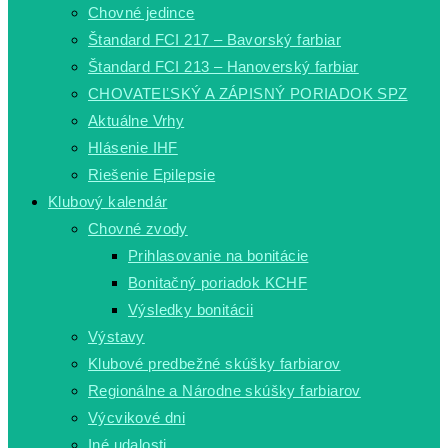
Chovné jedince
Štandard FCI 217 – Bavorský farbiar
Štandard FCI 213 – Hanoverský farbiar
CHOVATEĽSKÝ A ZÁPISNÝ PORIADOK SPZ
Aktuálne Vrhy
Hlásenie IHF
Riešenie Epilepsie
Klubový kalendár
Chovné zvody
Prihlasovanie na bonitácie
Bonitačný poriadok KCHF
Výsledky bonitácii
Výstavy
Klubové predbežné skúšky farbiarov
Regionálne a Národne skúšky farbiarov
Výcvikové dni
Iné udalosti