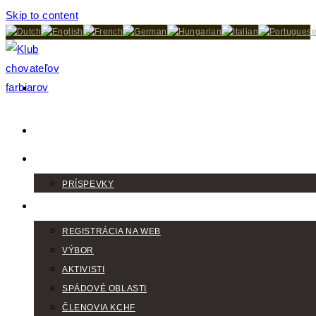
Skip to content
DOMOV
AKTUALITY
PRÍSPEVKY
KLUB
REGISTRÁCIA NA WEB
VÝBOR
AKTIVISTI
SPÁDOVÉ OBLASTI
ČLENOVIA KCHF