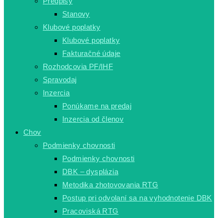
Predpisy
Stanovy
Klubové poplatky
Klubové poplatky
Fakturačné údaje
Rozhodcovia PF/IHF
Spravodaj
Inzercia
Ponúkame na predaj
Inzercia od členov
Chov
Podmienky chovnosti
Podmienky chovnosti
DBK – dysplázia
Metodika zhotovovania RTG
Postup pri odvolaní sa na vyhodnotenie DBK
Pracoviská RTG