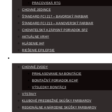
PRACOVISKÁ RTG
CHOVNÉ JEDINCE
ŠTANDARD FCI 217 – BAVORSKÝ FARBIAR
ŠTANDARD FCI 213 – HANOVERSKÝ FARBIAR
CHOVATEĽSKÝ A ZÁPISNÝ PORIADOK SPZ
AKTUÁLNE VRHY
HLÁSENIE IHF
RIEŠENIE EPILEPSIE
KLUBOVÝ KALENDÁR
CHOVNÉ ZVODY
PRIHLASOVANIE NA BONITÁCIE
BONITAČNÝ PORIADOK KCHF
VÝSLEDKY BONITÁCII
VÝSTAVY
KLUBOVÉ PREDBEŽNÉ SKÚŠKY FARBIAROV
REGIONÁLNE A NÁRODNE SKÚŠKY FARBIAROV