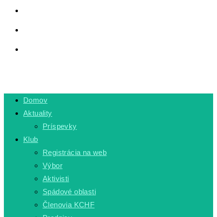
LINKY
PRIVÁTNA ZÓNA
TOGGLE WEBSITE SEARCH
MENU
CLOSE
Domov
Aktuality
Príspevky
Klub
Registrácia na web
Výbor
Aktivisti
Spádové oblasti
Členovia KCHF