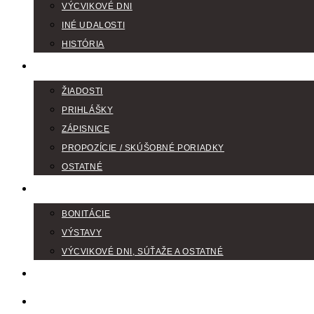
VÝCVIKOVÉ DNI
INÉ UDALOSTI
HISTÓRIA
TLAČIVÁ
ŽIADOSTI
PRIHLÁŠKY
ZÁPISNICE
PROPOZÍCIE / SKÚŠOBNÉ PORIADKY
OSTATNÉ
FOTOGALÉRIA
BONITÁCIE
VÝSTAVY
VÝCVIKOVÉ DNI, SÚŤAŽE A OSTATNÉ
VODIČI FARBIAROV
DISKUSNÉ FÓRA