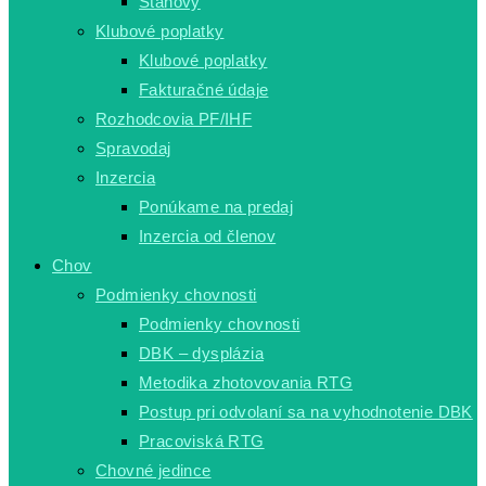
Stanovy
Klubové poplatky
Klubové poplatky
Fakturačné údaje
Rozhodcovia PF/IHF
Spravodaj
Inzercia
Ponúkame na predaj
Inzercia od členov
Chov
Podmienky chovnosti
Podmienky chovnosti
DBK – dysplázia
Metodika zhotovovania RTG
Postup pri odvolaní sa na vyhodnotenie DBK
Pracoviská RTG
Chovné jedince