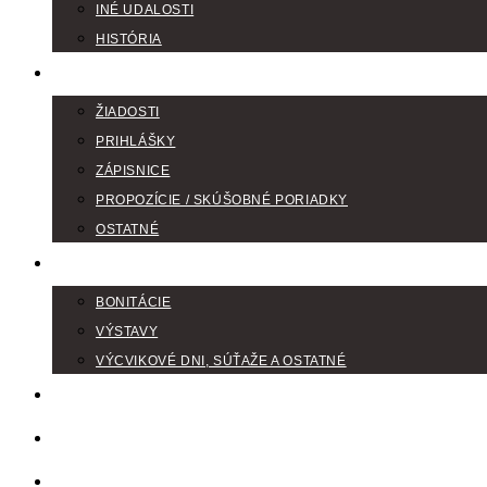
INÉ UDALOSTI
HISTÓRIA
TLAČIVÁ
ŽIADOSTI
PRIHLÁŠKY
ZÁPISNICE
PROPOZÍCIE / SKÚŠOBNÉ PORIADKY
OSTATNÉ
FOTOGALÉRIA
BONITÁCIE
VÝSTAVY
VÝCVIKOVÉ DNI, SÚŤAŽE A OSTATNÉ
VODIČI FARBIAROV
DISKUSNÉ FÓRA
LINKY