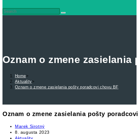
search
Oznam o zmene zasielania 
Home
>
Aktuality
>
Oznam o zmene zasielania pošty poradcovi chovu BF
Oznam o zmene zasielania pošty poradcov
Post
Marek Sirotný
author:
Post
8. augusta 2023
published:
Post
Aktuality