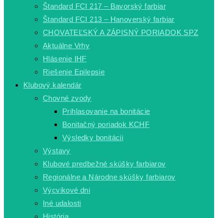
Štandard FCI 217 – Bavorský farbiar
Štandard FCI 213 – Hanoverský farbiar
CHOVATEĽSKÝ A ZÁPISNÝ PORIADOK SPZ
Aktuálne Vrhy
Hlásenie IHF
Riešenie Epilepsie
Klubový kalendár
Chovné zvody
Prihlasovanie na bonitácie
Bonitačný poriadok KCHF
Výsledky bonitácii
Výstavy
Klubové predbežné skúšky farbiarov
Regionálne a Národne skúšky farbiarov
Výcvikové dni
Iné udalosti
História