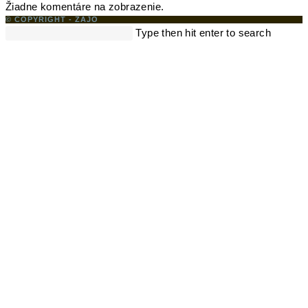
Žiadne komentáre na zobrazenie.
© COPYRIGHT - ZAJO
Search
Type then hit enter to search
this
website