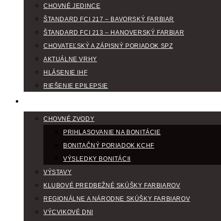
CHOVNÉ JEDINCE
ŠTANDARD FCI 217 – BAVORSKÝ FARBIAR
ŠTANDARD FCI 213 – HANOVERSKÝ FARBIAR
CHOVATEĽSKÝ A ZÁPISNÝ PORIADOK SPZ
AKTUÁLNE VRHY
HLÁSENIE IHF
RIEŠENIE EPILEPSIE
KLUBOVÝ KALENDÁR
CHOVNÉ ZVODY
PRIHLASOVANIE NA BONITÁCIE
BONITAČNÝ PORIADOK KCHF
VÝSLEDKY BONITÁCII
VÝSTAVY
KLUBOVÉ PREDBEŽNÉ SKÚŠKY FARBIAROV
REGIONÁLNE A NÁRODNE SKÚŠKY FARBIAROV
VÝCVIKOVÉ DNI