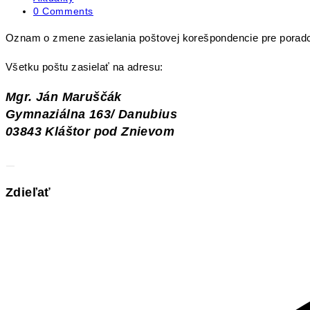
category:
Post
0 Comments
comments:
Oznam o zmene zasielania poštovej korešpondencie pre poradc
Všetku poštu zasielať na adresu:
Mgr. Ján Maruščák
Gymnaziálna 163/ Danubius
03843 Kláštor pod Znievom
Share
Zdieľať
this
Opens
content
in
a
new
window