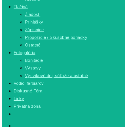
Tlačivá
Žiadosti
Prihlášky
Zápisnice
Propozície / Skúšobné poriadky
Ostatné
Fotogaléria
Bonitácie
Výstavy
Výcvikové dni, súťaže a ostatné
Vodiči farbiarov
Diskusné Fóra
Linky
Privátna zóna
Toggle
website