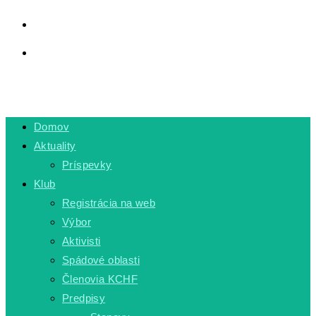
PRIVÁTNA ZÓNA
TOGGLE
WEBSITE
MENU
CLOSE
SEARCH
Domov
Aktuality
Príspevky
Klub
Registrácia na web
Výbor
Aktivisti
Spádové oblasti
Členovia KCHF
Predpisy