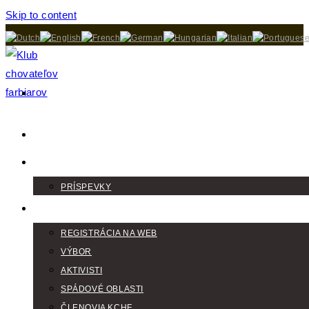
Skip to content
DOMOV
AKTUALITY
PRÍSPEVKY
KLUB
REGISTRÁCIA NA WEB
VÝBOR
AKTIVISTI
SPÁDOVÉ OBLASTI
ČLENOVIA KCHF