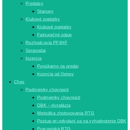
Predpisy
Stanovy
Klubové poplatky
Klubové poplatky
Fakturačné údaje
Rozhodcovia PF/IHF
Spravodaj
Inzercia
Ponúkame na predaj
Inzercia od členov
Chov
Podmienky chovnosti
Podmienky chovnosti
DBK – dysplázia
Metodika zhotovovania RTG
Postup pri odvolaní sa na vyhodnotenie DBK
Pracoviská RTG