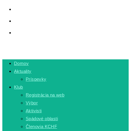
LINKY
PRIVÁTNA ZÓNA
TOGGLE WEBSITE SEARCH
MENU
CLOSE
Domov
Aktuality
Príspevky
Klub
Registrácia na web
Výbor
Aktivisti
Spádové oblasti
Členovia KCHF