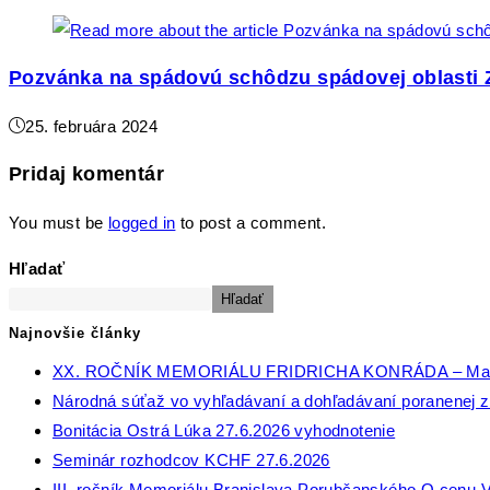
Pozvánka na spádovú schôdzu spádovej oblasti 
25. februára 2024
Pridaj komentár
You must be
logged in
to post a comment.
Hľadať
Hľadať
Najnovšie články
XX. ROČNÍK MEMORIÁLU FRIDRICHA KONRÁDA – Ma
Národná súťaž vo vyhľadávaní a dohľadávaní poranenej zv
Bonitácia Ostrá Lúka 27.6.2026 vyhodnotenie
Seminár rozhodcov KCHF 27.6.2026
III. ročník Memoriálu Branislava Porubčanského O cenu V