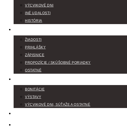
VÝCVIKOVÉ DNI
INÉ UDALOSTI
HISTÓRIA
TLAČIVÁ
ŽIADOSTI
PRIHLÁŠKY
ZÁPISNICE
PROPOZÍCIE / SKÚŠOBNÉ PORIADKY
OSTATNÉ
FOTOGALÉRIA
BONITÁCIE
VÝSTAVY
VÝCVIKOVÉ DNI, SÚŤAŽE A OSTATNÉ
VODIČI FARBIAROV
DISKUSNÉ FÓRA