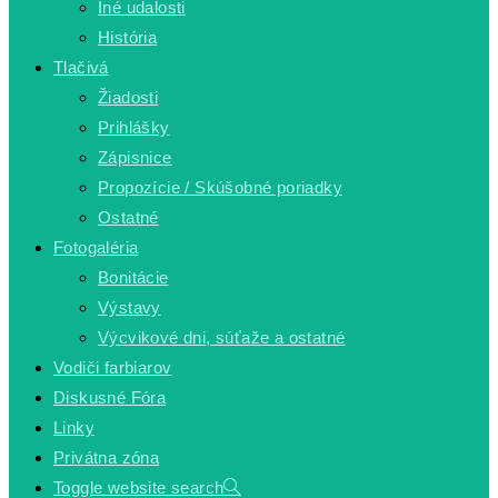
Iné udalosti
História
Tlačivá
Žiadosti
Prihlášky
Zápisnice
Propozície / Skúšobné poriadky
Ostatné
Fotogaléria
Bonitácie
Výstavy
Výcvikové dni, súťaže a ostatné
Vodiči farbiarov
Diskusné Fóra
Linky
Privátna zóna
Toggle website search