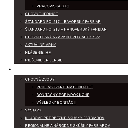
PRACOVISKÁ RTG
CHOVNÉ JEDINCE
ŠTANDARD FCI 217 – BAVORSKÝ FARBIAR
ŠTANDARD FCI 213 – HANOVERSKÝ FARBIAR
CHOVATEĽSKÝ A ZÁPISNÝ PORIADOK SPZ
AKTUÁLNE VRHY
HLÁSENIE IHF
RIEŠENIE EPILEPSIE
KLUBOVÝ KALENDÁR
CHOVNÉ ZVODY
PRIHLASOVANIE NA BONITÁCIE
BONITAČNÝ PORIADOK KCHF
VÝSLEDKY BONITÁCII
VÝSTAVY
KLUBOVÉ PREDBEŽNÉ SKÚŠKY FARBIAROV
REGIONÁLNE A NÁRODNE SKÚŠKY FARBIAROV