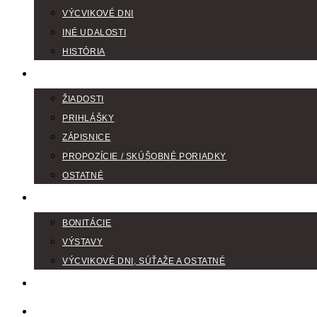
VÝCVIKOVÉ DNI
INÉ UDALOSTI
HISTÓRIA
TLAČIVÁ
ŽIADOSTI
PRIHLÁŠKY
ZÁPISNICE
PROPOZÍCIE / SKÚŠOBNÉ PORIADKY
OSTATNÉ
FOTOGALÉRIA
BONITÁCIE
VÝSTAVY
VÝCVIKOVÉ DNI, SÚŤAŽE A OSTATNÉ
VODIČI FARBIAROV
DISKUSNÉ FÓRA