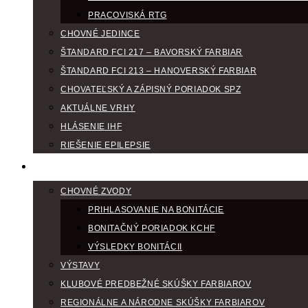
PRACOVISKÁ RTG
CHOVNÉ JEDINCE
ŠTANDARD FCI 217 – BAVORSKÝ FARBIAR
ŠTANDARD FCI 213 – HANOVERSKÝ FARBIAR
CHOVATEĽSKÝ A ZÁPISNÝ PORIADOK SPZ
AKTUÁLNE VRHY
HLÁSENIE IHF
RIEŠENIE EPILEPSIE
KLUBOVÝ KALENDÁR
CHOVNÉ ZVODY
PRIHLASOVANIE NA BONITÁCIE
BONITAČNÝ PORIADOK KCHF
VÝSLEDKY BONITÁCII
VÝSTAVY
KLUBOVÉ PREDBEŽNÉ SKÚŠKY FARBIAROV
REGIONÁLNE A NÁRODNE SKÚŠKY FARBIAROV