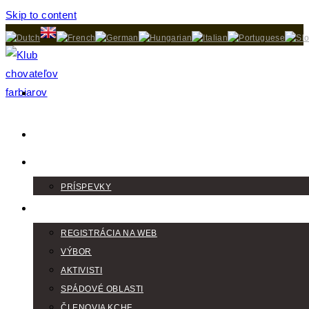
Skip to content
DOMOV
AKTUALITY
PRÍSPEVKY
KLUB
REGISTRÁCIA NA WEB
VÝBOR
AKTIVISTI
SPÁDOVÉ OBLASTI
ČLENOVIA KCHF