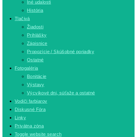
Iné udalosti
História
Tlačivá
Žiadosti
Prihlášky
Zápisnice
Propozície / Skúšobné poriadky
Ostatné
Fotogaléria
Bonitácie
Výstavy
Výcvikové dni, súťaže a ostatné
Vodiči farbiarov
Diskusné Fóra
Linky
Privátna zóna
Toggle website search