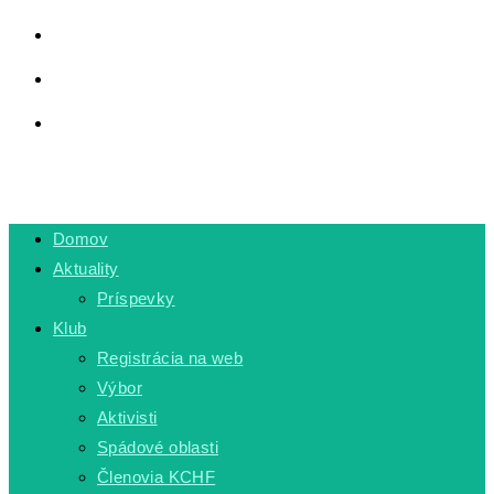
LINKY
PRIVÁTNA ZÓNA
TOGGLE WEBSITE SEARCH
MENU
CLOSE
Domov
Aktuality
Príspevky
Klub
Registrácia na web
Výbor
Aktivisti
Spádové oblasti
Členovia KCHF