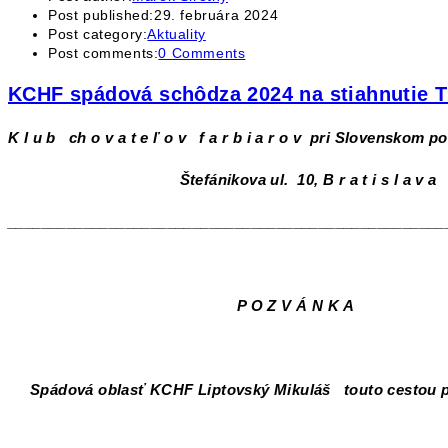
Post published:
29. februára 2024
Post category:
Aktuality
Post comments:
0 Comments
KCHF spádová schôdza 2024 na stiahnutie 
K l u b ch o v a t e ľ o v f a r b i a r o v pri Slovenskom
Štefánikova ul. 10, B r a t i s l a v a
____________________________________________________
P O Z V Á N K A
Spádová oblasť KCHF Liptovský Mikuláš touto cestou poz