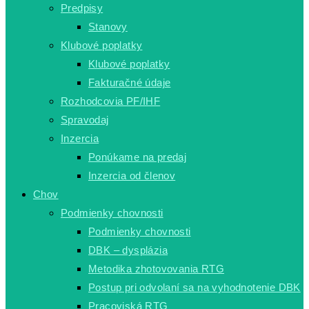
Predpisy
Stanovy
Klubové poplatky
Klubové poplatky
Fakturačné údaje
Rozhodcovia PF/IHF
Spravodaj
Inzercia
Ponúkame na predaj
Inzercia od členov
Chov
Podmienky chovnosti
Podmienky chovnosti
DBK – dysplázia
Metodika zhotovovania RTG
Postup pri odvolaní sa na vyhodnotenie DBK
Pracoviská RTG