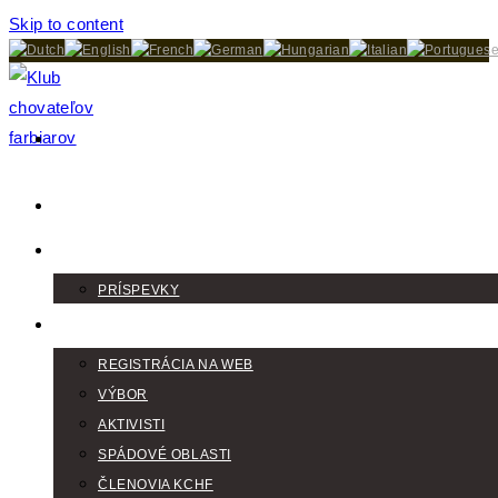
Skip to content
DOMOV
AKTUALITY
PRÍSPEVKY
KLUB
REGISTRÁCIA NA WEB
VÝBOR
AKTIVISTI
SPÁDOVÉ OBLASTI
ČLENOVIA KCHF