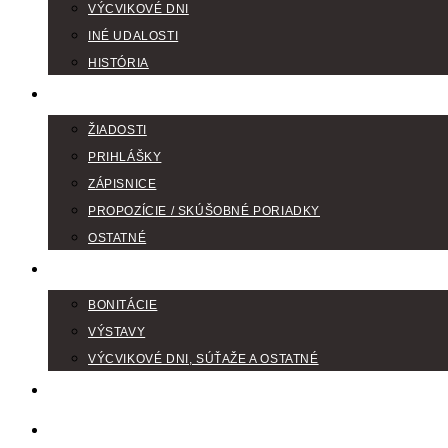
VÝCVIKOVÉ DNI
INÉ UDALOSTI
HISTÓRIA
TLAČIVÁ
ŽIADOSTI
PRIHLÁŠKY
ZÁPISNICE
PROPOZÍCIE / SKÚŠOBNÉ PORIADKY
OSTATNÉ
FOTOGALÉRIA
BONITÁCIE
VÝSTAVY
VÝCVIKOVÉ DNI, SÚŤAŽE A OSTATNÉ
VODIČI FARBIAROV
DISKUSNÉ FÓRA