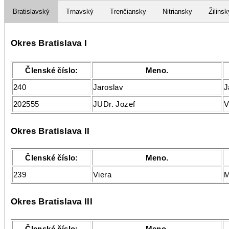
Bratislavský
Trnavský
Trenčiansky
Nitriansky
Žilinsk
Okres Bratislava I
Členské číslo:
Meno.
240
Jaroslav
J
202555
JUDr. Jozef
V
Okres Bratislava II
Členské číslo:
Meno.
239
Viera
M
Okres Bratislava III
Členské číslo:
Meno.