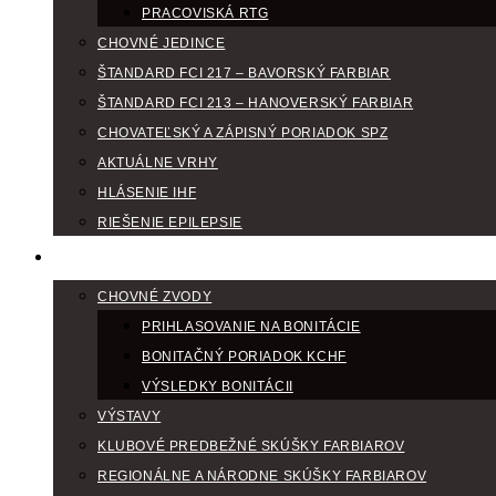
PRACOVISKÁ RTG
CHOVNÉ JEDINCE
ŠTANDARD FCI 217 – BAVORSKÝ FARBIAR
ŠTANDARD FCI 213 – HANOVERSKÝ FARBIAR
CHOVATEĽSKÝ A ZÁPISNÝ PORIADOK SPZ
AKTUÁLNE VRHY
HLÁSENIE IHF
RIEŠENIE EPILEPSIE
KLUBOVÝ KALENDÁR
CHOVNÉ ZVODY
PRIHLASOVANIE NA BONITÁCIE
BONITAČNÝ PORIADOK KCHF
VÝSLEDKY BONITÁCII
VÝSTAVY
KLUBOVÉ PREDBEŽNÉ SKÚŠKY FARBIAROV
REGIONÁLNE A NÁRODNE SKÚŠKY FARBIAROV