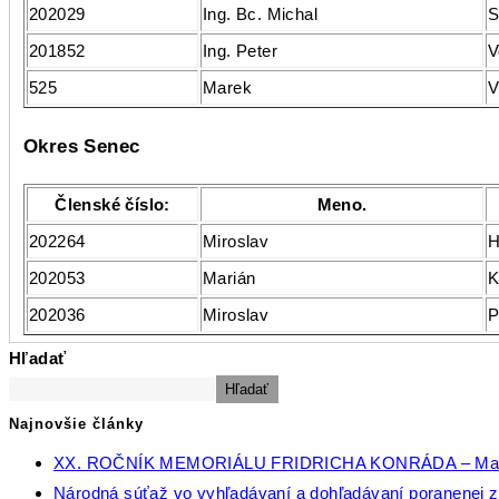
202029
Ing. Bc. Michal
S
201852
Ing. Peter
V
525
Marek
V
Okres Senec
Členské číslo:
Meno.
202264
Miroslav
H
202053
Marián
K
202036
Miroslav
P
Hľadať
Hľadať
Najnovšie články
XX. ROČNÍK MEMORIÁLU FRIDRICHA KONRÁDA – Ma
Národná súťaž vo vyhľadávaní a dohľadávaní poranenej zv