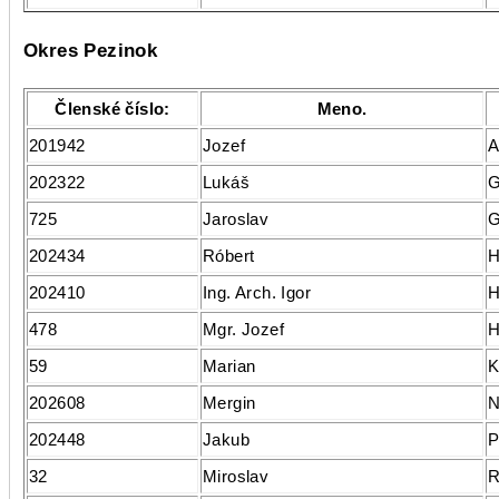
Okres Pezinok
Členské číslo:
Meno.
201942
Jozef
A
202322
Lukáš
G
725
Jaroslav
G
202434
Róbert
H
202410
Ing. Arch. Igor
H
478
Mgr. Jozef
H
59
Marian
K
202608
Mergin
N
202448
Jakub
P
32
Miroslav
R