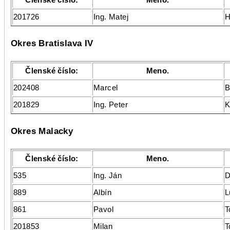
201726
Ing. Matej
H
Okres Bratislava IV
Členské číslo:
Meno.
202408
Marcel
B
201829
Ing. Peter
K
Okres Malacky
Členské číslo:
Meno.
535
Ing. Ján
D
889
Albín
L
861
Pavol
T
201853
Milan
T