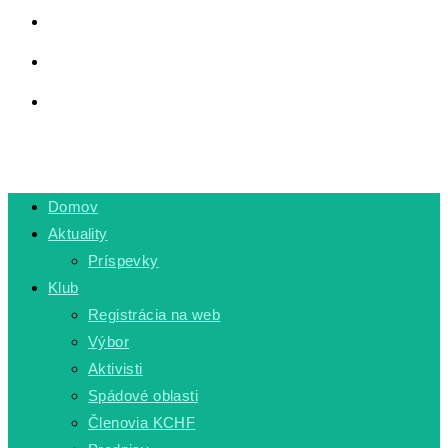
LINKY
PRIVÁTNA ZÓNA
TOGGLE WEBSITE SEARCH
MENU
CLOSE
Domov
Aktuality
Príspevky
Klub
Registrácia na web
Výbor
Aktivisti
Spádové oblasti
Členovia KCHF