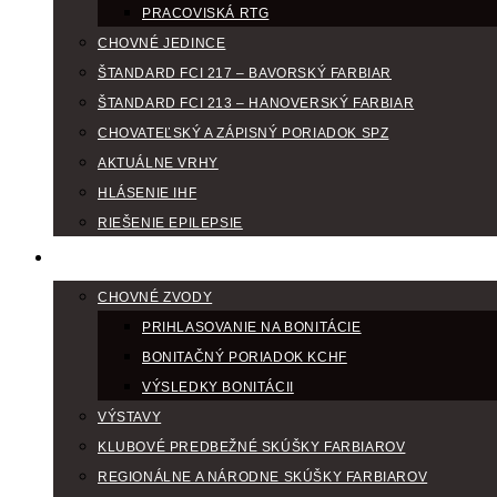
PRACOVISKÁ RTG
CHOVNÉ JEDINCE
ŠTANDARD FCI 217 – BAVORSKÝ FARBIAR
ŠTANDARD FCI 213 – HANOVERSKÝ FARBIAR
CHOVATEĽSKÝ A ZÁPISNÝ PORIADOK SPZ
AKTUÁLNE VRHY
HLÁSENIE IHF
RIEŠENIE EPILEPSIE
KLUBOVÝ KALENDÁR
CHOVNÉ ZVODY
PRIHLASOVANIE NA BONITÁCIE
BONITAČNÝ PORIADOK KCHF
VÝSLEDKY BONITÁCII
VÝSTAVY
KLUBOVÉ PREDBEŽNÉ SKÚŠKY FARBIAROV
REGIONÁLNE A NÁRODNE SKÚŠKY FARBIAROV