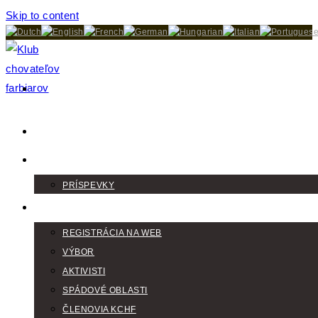
Skip to content
DOMOV
AKTUALITY
PRÍSPEVKY
KLUB
REGISTRÁCIA NA WEB
VÝBOR
AKTIVISTI
SPÁDOVÉ OBLASTI
ČLENOVIA KCHF