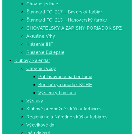
Chovné jedince
Štandard FCI 217 – Bavorský farbiar
Štandard FCI 213 – Hanoverský farbiar
CHOVATEĽSKÝ A ZÁPISNÝ PORIADOK SPZ
Aktuálne Vrhy
Hlásenie IHF
Riešenie Epilepsie
Klubový kalendár
Chovné zvody
Prihlasovanie na bonitácie
Bonitačný poriadok KCHF
Výsledky bonitácii
Výstavy
Klubové predbežné skúšky farbiarov
Regionálne a Národne skúšky farbiarov
Výcvikové dni
Iné udalosti