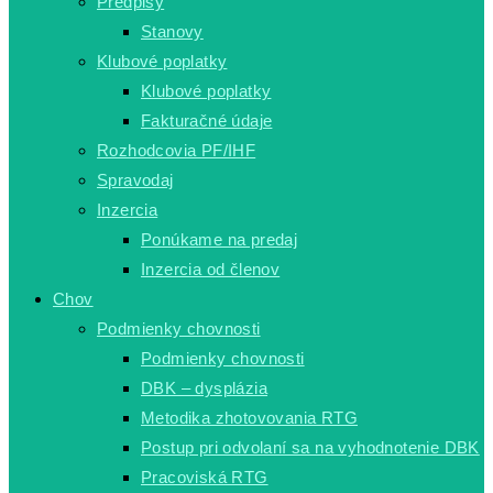
Predpisy
Stanovy
Klubové poplatky
Klubové poplatky
Fakturačné údaje
Rozhodcovia PF/IHF
Spravodaj
Inzercia
Ponúkame na predaj
Inzercia od členov
Chov
Podmienky chovnosti
Podmienky chovnosti
DBK – dysplázia
Metodika zhotovovania RTG
Postup pri odvolaní sa na vyhodnotenie DBK
Pracoviská RTG