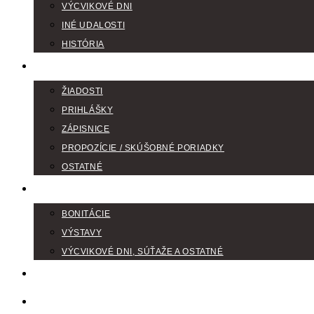
VÝCVIKOVÉ DNI
INÉ UDALOSTI
HISTÓRIA
TLAČIVÁ
ŽIADOSTI
PRIHLÁŠKY
ZÁPISNICE
PROPOZÍCIE / SKÚŠOBNÉ PORIADKY
OSTATNÉ
FOTOGALÉRIA
BONITÁCIE
VÝSTAVY
VÝCVIKOVÉ DNI, SÚŤAŽE A OSTATNÉ
VODIČI FARBIAROV
DISKUSNÉ FÓRA