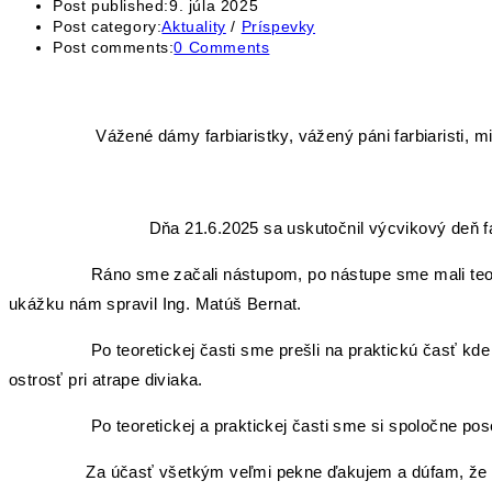
Post published:
9. júla 2025
Post category:
Aktuality
/
Príspevky
Post comments:
0 Comments
Vážené dámy farbiaristky, vážený páni farbiaristi, milí 
Dňa 21.6.2025 sa uskutočnil výcvikový deň farbiar
Ráno sme začali nástupom, po nástupe sme mali teoretickú č
ukážku nám spravil Ing. Matúš Bernat.
Po teoretickej časti sme prešli na praktickú časť kde si vod
ostrosť pri atrape diviaka.
Po teoretickej a praktickej časti sme si spoločne posedeli 
Za účasť všetkým veľmi pekne ďakujem a dúfam, že sa na 