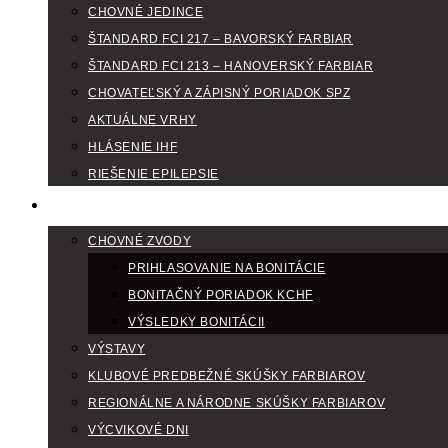
CHOVNÉ JEDINCE
ŠTANDARD FCI 217 – BAVORSKÝ FARBIAR
ŠTANDARD FCI 213 – HANOVERSKÝ FARBIAR
CHOVATEĽSKÝ A ZÁPISNÝ PORIADOK SPZ
AKTUÁLNE VRHY
HLÁSENIE IHF
RIEŠENIE EPILEPSIE
KLUBOVÝ KALENDÁR
CHOVNÉ ZVODY
PRIHLASOVANIE NA BONITÁCIE
BONITAČNÝ PORIADOK KCHF
VÝSLEDKY BONITÁCII
VÝSTAVY
KLUBOVÉ PREDBEŽNÉ SKÚŠKY FARBIAROV
REGIONÁLNE A NÁRODNE SKÚŠKY FARBIAROV
VÝCVIKOVÉ DNI