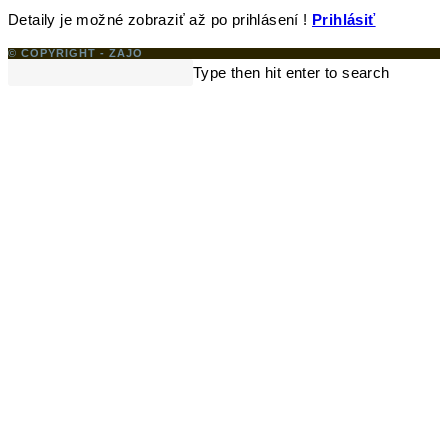
Detaily je možné zobraziť až po prihlásení !
Prihlásiť
© COPYRIGHT - ZAJO
Search
Type then hit enter to search
this
website