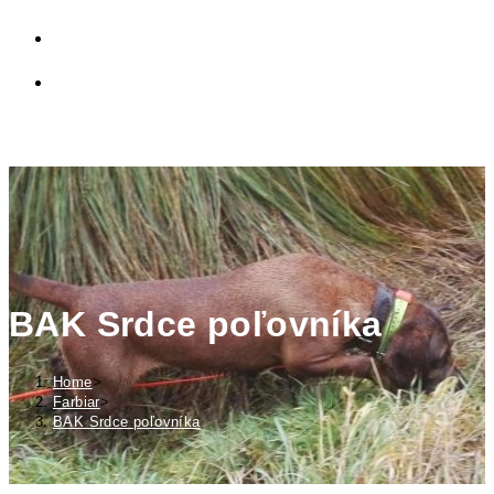
PRIVÁTNA ZÓNA
TOGGLE
WEBSITE
MENU
CLOSE
SEARCH
BAK Srdce poľovníka
Home
>
Farbiar
>
BAK Srdce poľovníka