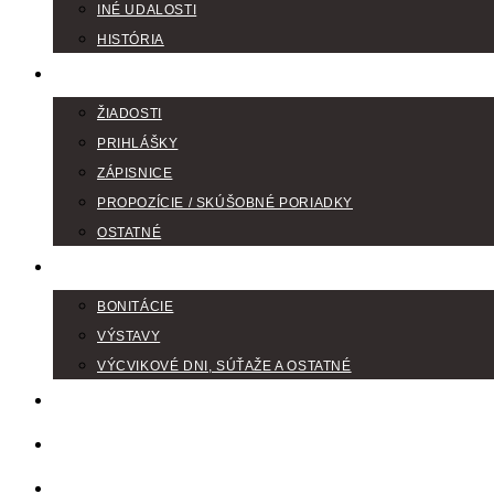
INÉ UDALOSTI
HISTÓRIA
TLAČIVÁ
ŽIADOSTI
PRIHLÁŠKY
ZÁPISNICE
PROPOZÍCIE / SKÚŠOBNÉ PORIADKY
OSTATNÉ
FOTOGALÉRIA
BONITÁCIE
VÝSTAVY
VÝCVIKOVÉ DNI, SÚŤAŽE A OSTATNÉ
VODIČI FARBIAROV
DISKUSNÉ FÓRA
LINKY