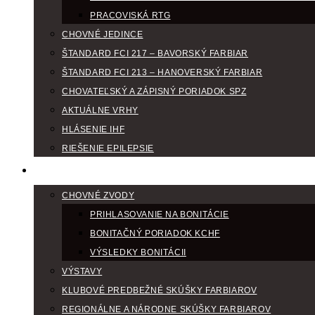
PRACOVISKÁ RTG
CHOVNÉ JEDINCE
ŠTANDARD FCI 217 – BAVORSKÝ FARBIAR
ŠTANDARD FCI 213 – HANOVERSKÝ FARBIAR
CHOVATEĽSKÝ A ZÁPISNÝ PORIADOK SPZ
AKTUÁLNE VRHY
HLÁSENIE IHF
RIEŠENIE EPILEPSIE
KLUBOVÝ KALENDÁR
CHOVNÉ ZVODY
PRIHLASOVANIE NA BONITÁCIE
BONITAČNÝ PORIADOK KCHF
VÝSLEDKY BONITÁCII
VÝSTAVY
KLUBOVÉ PREDBEŽNÉ SKÚŠKY FARBIAROV
REGIONÁLNE A NÁRODNE SKÚŠKY FARBIAROV