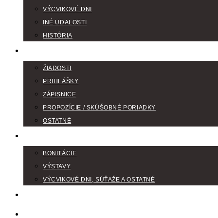
VÝCVIKOVÉ DNI
INÉ UDALOSTI
HISTÓRIA
TLAČIVÁ
ŽIADOSTI
PRIHLÁŠKY
ZÁPISNICE
PROPOZÍCIE / SKÚŠOBNÉ PORIADKY
OSTATNÉ
FOTOGALÉRIA
BONITÁCIE
VÝSTAVY
VÝCVIKOVÉ DNI, SÚŤAŽE A OSTATNÉ
VODIČI FARBIAROV
DISKUSNÉ FÓRA