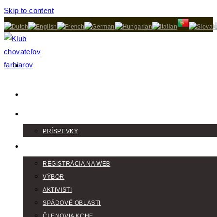
Skip to content
DOMOV
AKTUALITY
PRÍSPEVKY
KLUB
REGISTRÁCIA NA WEB
VÝBOR
AKTIVISTI
SPÁDOVÉ OBLASTI
ČLENOVIA KCHF