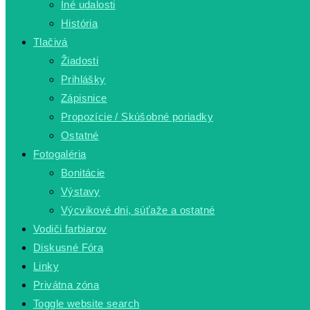
Iné udalosti
História
Tlačivá
Žiadosti
Prihlášky
Zápisnice
Propozície / Skúšobné poriadky
Ostatné
Fotogaléria
Bonitácie
Výstavy
Výcvikové dni, súťaže a ostatné
Vodiči farbiarov
Diskusné Fóra
Linky
Privátna zóna
Toggle website search