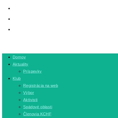
LINKY
PRIVÁTNA ZÓNA
TOGGLE WEBSITE SEARCH
MENU
CLOSE
Domov
Aktuality
Príspevky
Klub
Registrácia na web
Výbor
Aktivisti
Spádové oblasti
Členovia KCHF