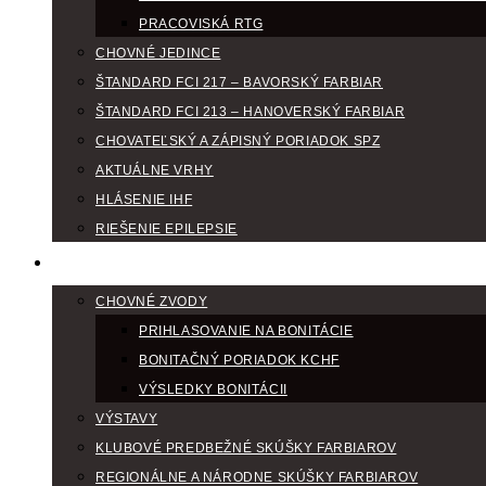
PRACOVISKÁ RTG
CHOVNÉ JEDINCE
ŠTANDARD FCI 217 – BAVORSKÝ FARBIAR
ŠTANDARD FCI 213 – HANOVERSKÝ FARBIAR
CHOVATEĽSKÝ A ZÁPISNÝ PORIADOK SPZ
AKTUÁLNE VRHY
HLÁSENIE IHF
RIEŠENIE EPILEPSIE
KLUBOVÝ KALENDÁR
CHOVNÉ ZVODY
PRIHLASOVANIE NA BONITÁCIE
BONITAČNÝ PORIADOK KCHF
VÝSLEDKY BONITÁCII
VÝSTAVY
KLUBOVÉ PREDBEŽNÉ SKÚŠKY FARBIAROV
REGIONÁLNE A NÁRODNE SKÚŠKY FARBIAROV