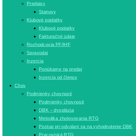
Predpisy
Stanovy
Klubové poplatky
Klubové poplatky
Fakturačné údaje
Rozhodcovia PF/IHF
Spravodaj
Inzercia
Ponúkame na predaj
Inzercia od členov
Chov
Podmienky chovnosti
Podmienky chovnosti
DBK – dysplázia
Metodika zhotovovania RTG
Postup pri odvolaní sa na vyhodnotenie DBK
Pracoviská RTG