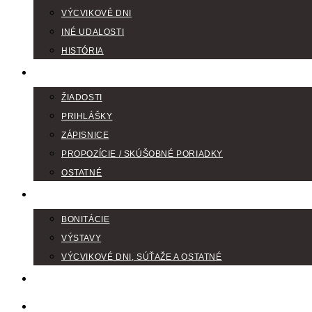
VÝCVIKOVÉ DNI
INÉ UDALOSTI
HISTÓRIA
TLAČIVÁ
ŽIADOSTI
PRIHLÁŠKY
ZÁPISNICE
PROPOZÍCIE / SKÚŠOBNÉ PORIADKY
OSTATNÉ
FOTOGALÉRIA
BONITÁCIE
VÝSTAVY
VÝCVIKOVÉ DNI, SÚŤAŽE A OSTATNÉ
VODIČI FARBIAROV
DISKUSNÉ FÓRA