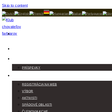
Skip to content
DOMOV
AKTUALITY
PRÍSPEVKY
KLUB
REGISTRÁCIA NA WEB
VÝBOR
AKTIVISTI
SPÁDOVÉ OBLASTI
ČLENOVIA KCHF