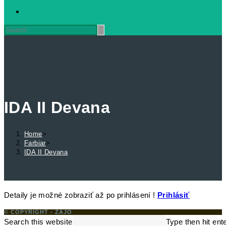
IDA II Devana
Home
>
Farbiar
>
IDA II Devana
Detaily je možné zobraziť až po prihlásení !
Prihlásiť
© COPYRIGHT - ZAJO
Search this website
Type then hit ent