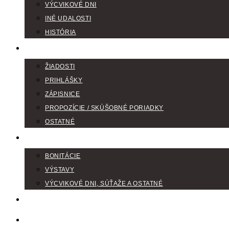
VÝCVIKOVÉ DNI
INÉ UDALOSTI
HISTÓRIA
TLAČIVÁ
ŽIADOSTI
PRIHLÁŠKY
ZÁPISNICE
PROPOZÍCIE / SKÚŠOBNÉ PORIADKY
OSTATNÉ
FOTOGALÉRIA
BONITÁCIE
VÝSTAVY
VÝCVIKOVÉ DNI, SÚŤAŽE A OSTATNÉ
VODIČI FARBIAROV
DISKUSNÉ FÓRA