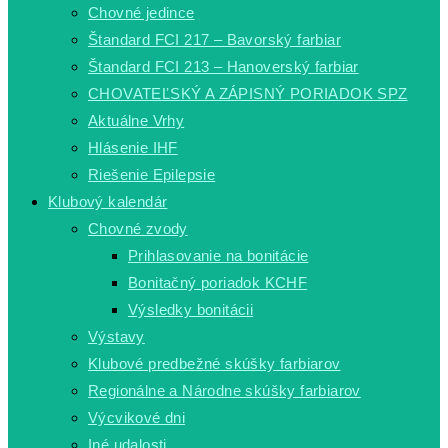
Chovné jedince
Štandard FCI 217 – Bavorský farbiar
Štandard FCI 213 – Hanoverský farbiar
CHOVATEĽSKÝ A ZÁPISNÝ PORIADOK SPZ
Aktuálne Vrhy
Hlásenie IHF
Riešenie Epilepsie
Klubový kalendár
Chovné zvody
Prihlasovanie na bonitácie
Bonitačný poriadok KCHF
Výsledky bonitácii
Výstavy
Klubové predbežné skúšky farbiarov
Regionálne a Národne skúšky farbiarov
Výcvikové dni
Iné udalosti