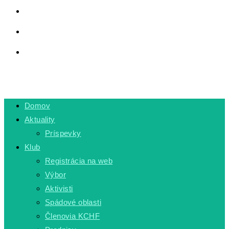
LINKY
PRIVÁTNA ZÓNA
TOGGLE WEBSITE SEARCH
MENU
CLOSE
Domov
Aktuality
Príspevky
Klub
Registrácia na web
Výbor
Aktivisti
Spádové oblasti
Členovia KCHF