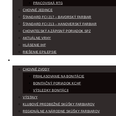
PRACOVISKÁ RTG
CHOVNÉ JEDINCE
ŠTANDARD FCI 217 – BAVORSKÝ FARBIAR
ŠTANDARD FCI 213 – HANOVERSKÝ FARBIAR
CHOVATEĽSKÝ A ZÁPISNÝ PORIADOK SPZ
AKTUÁLNE VRHY
HLÁSENIE IHF
RIEŠENIE EPILEPSIE
KLUBOVÝ KALENDÁR
CHOVNÉ ZVODY
PRIHLASOVANIE NA BONITÁCIE
BONITAČNÝ PORIADOK KCHF
VÝSLEDKY BONITÁCII
VÝSTAVY
KLUBOVÉ PREDBEŽNÉ SKÚŠKY FARBIAROV
REGIONÁLNE A NÁRODNE SKÚŠKY FARBIAROV