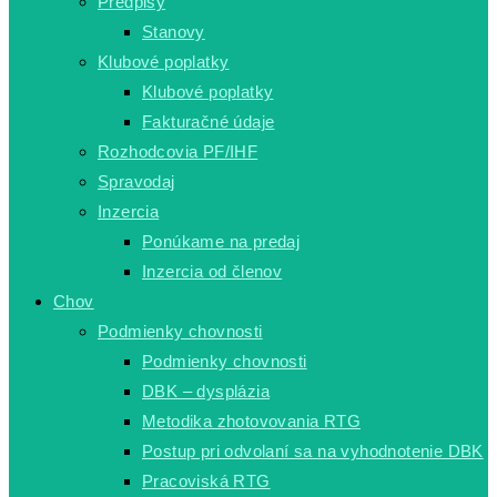
Predpisy
Stanovy
Klubové poplatky
Klubové poplatky
Fakturačné údaje
Rozhodcovia PF/IHF
Spravodaj
Inzercia
Ponúkame na predaj
Inzercia od členov
Chov
Podmienky chovnosti
Podmienky chovnosti
DBK – dysplázia
Metodika zhotovovania RTG
Postup pri odvolaní sa na vyhodnotenie DBK
Pracoviská RTG