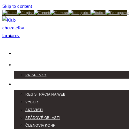
Skip to content
DOMOV
AKTUALITY
PRÍSPEVKY
KLUB
REGISTRÁCIA NA WEB
VÝBOR
AKTIVISTI
SPÁDOVÉ OBLASTI
ČLENOVIA KCHF