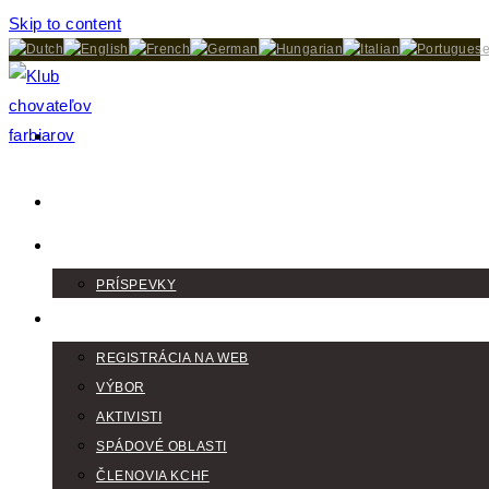
Skip to content
DOMOV
AKTUALITY
PRÍSPEVKY
KLUB
REGISTRÁCIA NA WEB
VÝBOR
AKTIVISTI
SPÁDOVÉ OBLASTI
ČLENOVIA KCHF