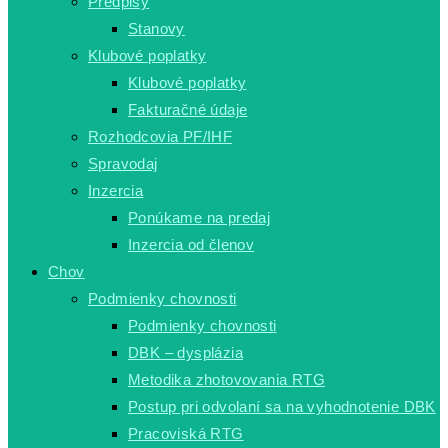
Predpisy
Stanovy
Klubové poplatky
Klubové poplatky
Fakturačné údaje
Rozhodcovia PF/IHF
Spravodaj
Inzercia
Ponúkame na predaj
Inzercia od členov
Chov
Podmienky chovnosti
Podmienky chovnosti
DBK – dysplázia
Metodika zhotovovania RTG
Postup pri odvolaní sa na vyhodnotenie DBK
Pracoviská RTG