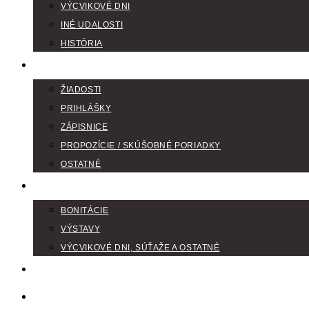
VÝCVIKOVÉ DNI
INÉ UDALOSTI
HISTÓRIA
TLAČIVÁ
ŽIADOSTI
PRIHLÁŠKY
ZÁPISNICE
PROPOZÍCIE / SKÚŠOBNÉ PORIADKY
OSTATNÉ
FOTOGALÉRIA
BONITÁCIE
VÝSTAVY
VÝCVIKOVÉ DNI, SÚŤAŽE A OSTATNÉ
VODIČI FARBIAROV
DISKUSNÉ FÓRA