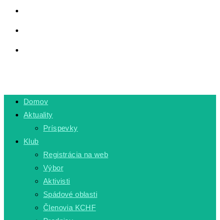
LINKY
PRIVÁTNA ZÓNA
TOGGLE WEBSITE SEARCH
MENU
CLOSE
Domov
Aktuality
Príspevky
Klub
Registrácia na web
Výbor
Aktivisti
Spádové oblasti
Členovia KCHF