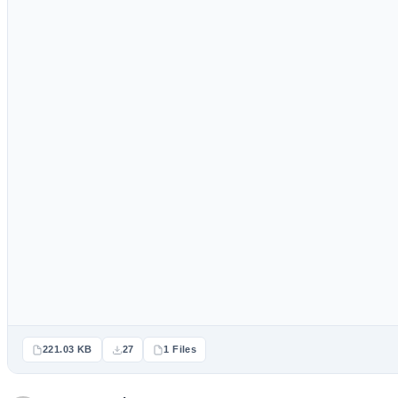
221.03 KB
27
1 Files