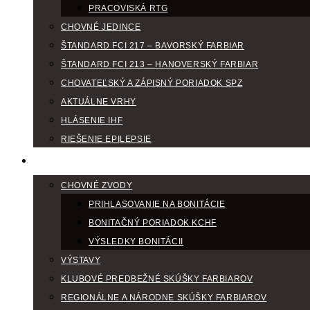
PRACOVISKÁ RTG
CHOVNÉ JEDINCE
ŠTANDARD FCI 217 – BAVORSKÝ FARBIAR
ŠTANDARD FCI 213 – HANOVERSKÝ FARBIAR
CHOVATEĽSKÝ A ZÁPISNÝ PORIADOK SPZ
AKTUÁLNE VRHY
HLÁSENIE IHF
RIEŠENIE EPILEPSIE
KLUBOVÝ KALENDÁR
CHOVNÉ ZVODY
PRIHLASOVANIE NA BONITÁCIE
BONITAČNÝ PORIADOK KCHF
VÝSLEDKY BONITÁCII
VÝSTAVY
KLUBOVÉ PREDBEŽNÉ SKÚŠKY FARBIAROV
REGIONÁLNE A NÁRODNE SKÚŠKY FARBIAROV