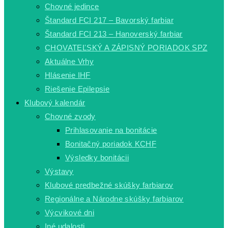
Chovné jedince
Štandard FCI 217 – Bavorský farbiar
Štandard FCI 213 – Hanoverský farbiar
CHOVATEĽSKÝ A ZÁPISNÝ PORIADOK SPZ
Aktuálne Vrhy
Hlásenie IHF
Riešenie Epilepsie
Klubový kalendár
Chovné zvody
Prihlasovanie na bonitácie
Bonitačný poriadok KCHF
Výsledky bonitácii
Výstavy
Klubové predbežné skúšky farbiarov
Regionálne a Národne skúšky farbiarov
Výcvikové dni
Iné udalosti