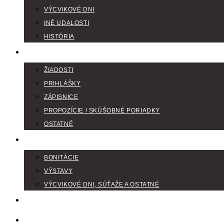
VÝCVIKOVÉ DNI
INÉ UDALOSTI
HISTÓRIA
TLAČIVÁ
ŽIADOSTI
PRIHLÁŠKY
ZÁPISNICE
PROPOZÍCIE / SKÚŠOBNÉ PORIADKY
OSTATNÉ
FOTOGALÉRIA
BONITÁCIE
VÝSTAVY
VÝCVIKOVÉ DNI, SÚŤAŽE A OSTATNÉ
VODIČI FARBIAROV
DISKUSNÉ FÓRA