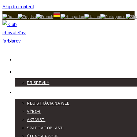
Skip to content
DOMOV
AKTUALITY
PRÍSPEVKY
KLUB
REGISTRÁCIA NA WEB
VÝBOR
AKTIVISTI
SPÁDOVÉ OBLASTI
ČLENOVIA KCHF