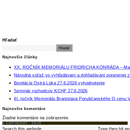
Hľadať
Hľadať
Najnovšie články
XX. ROČNÍK MEMORIÁLU FRIDRICHA KONRÁDA – Ma
Národná súťaž vo vyhľadávaní a dohľadávaní poranenej zv
Bonitácia Ostrá Lúka 27.6.2026 vyhodnotenie
Seminár rozhodcov KCHF 27.6.2026
III. ročník Memoriálu Branislava Porubčanského O cenu V
Najnovšie komentáre
Žiadne komentáre na zobrazenie.
© COPYRIGHT - ZAJO
Search this website
Type then hit en