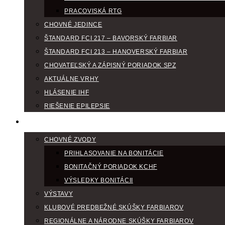
PRACOVISKÁ RTG
CHOVNÉ JEDINCE
ŠTANDARD FCI 217 – BAVORSKÝ FARBIAR
ŠTANDARD FCI 213 – HANOVERSKÝ FARBIAR
CHOVATEĽSKÝ A ZÁPISNÝ PORIADOK SPZ
AKTUÁLNE VRHY
HLÁSENIE IHF
RIEŠENIE EPILEPSIE
KLUBOVÝ KALENDÁR
CHOVNÉ ZVODY
PRIHLASOVANIE NA BONITÁCIE
BONITAČNÝ PORIADOK KCHF
VÝSLEDKY BONITÁCII
VÝSTAVY
KLUBOVÉ PREDBEŽNÉ SKÚŠKY FARBIAROV
REGIONÁLNE A NÁRODNE SKÚŠKY FARBIAROV