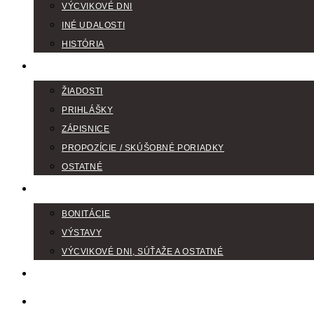
VÝCVIKOVÉ DNI
INÉ UDALOSTI
HISTÓRIA
TLAČIVÁ
ŽIADOSTI
PRIHLÁŠKY
ZÁPISNICE
PROPOZÍCIE / SKÚŠOBNÉ PORIADKY
OSTATNÉ
FOTOGALÉRIA
BONITÁCIE
VÝSTAVY
VÝCVIKOVÉ DNI, SÚŤAŽE A OSTATNÉ
VODIČI FARBIAROV
DISKUSNÉ FÓRA