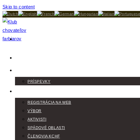
Skip to content
DOMOV
AKTUALITY
PRÍSPEVKY
KLUB
REGISTRÁCIA NA WEB
VÝBOR
AKTIVISTI
SPÁDOVÉ OBLASTI
ČLENOVIA KCHF