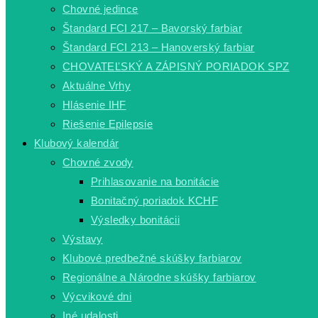
Chovné jedince
Štandard FCI 217 – Bavorský farbiar
Štandard FCI 213 – Hanoverský farbiar
CHOVATEĽSKÝ A ZÁPISNÝ PORIADOK SPZ
Aktuálne Vrhy
Hlásenie IHF
Riešenie Epilepsie
Klubový kalendár
Chovné zvody
Prihlasovanie na bonitácie
Bonitačný poriadok KCHF
Výsledky bonitácii
Výstavy
Klubové predbežné skúšky farbiarov
Regionálne a Národne skúšky farbiarov
Výcvikové dni
Iné udalosti