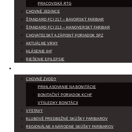
PRACOVISKÁ RTG
CHOVNÉ JEDINCE
ŠTANDARD FCI 217 – BAVORSKÝ FARBIAR
ŠTANDARD FCI 213 – HANOVERSKÝ FARBIAR
CHOVATEĽSKÝ A ZÁPISNÝ PORIADOK SPZ
AKTUÁLNE VRHY
HLÁSENIE IHF
RIEŠENIE EPILEPSIE
KLUBOVÝ KALENDÁR
CHOVNÉ ZVODY
PRIHLASOVANIE NA BONITÁCIE
BONITAČNÝ PORIADOK KCHF
VÝSLEDKY BONITÁCII
VÝSTAVY
KLUBOVÉ PREDBEŽNÉ SKÚŠKY FARBIAROV
REGIONÁLNE A NÁRODNE SKÚŠKY FARBIAROV