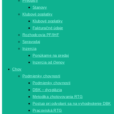
Predpisy
Stanovy
Klubové poplatky
Klubové poplatky
Fakturačné údaje
Rozhodcovia PF/IHF
Spravodaj
Inzercia
Ponúkame na predaj
Inzercia od členov
Chov
Podmienky chovnosti
Podmienky chovnosti
DBK – dysplázia
Metodika zhotovovania RTG
Postup pri odvolaní sa na vyhodnotenie DBK
Pracoviská RTG