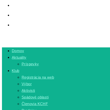
LINKY
PRIVÁTNA ZÓNA
TOGGLE WEBSITE SEARCH
MENU
CLOSE
Domov
Aktuality
Príspevky
Klub
Registrácia na web
Výbor
Aktivisti
Spádové oblasti
Členovia KCHF