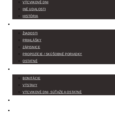
VÝCVIKOVÉ DNI
INÉ UDALOSTI
HISTÓRIA
TLAČIVÁ
ŽIADOSTI
PRIHLÁŠKY
ZÁPISNICE
PROPOZÍCIE / SKÚŠOBNÉ PORIADKY
OSTATNÉ
FOTOGALÉRIA
BONITÁCIE
VÝSTAVY
VÝCVIKOVÉ DNI, SÚŤAŽE A OSTATNÉ
VODIČI FARBIAROV
DISKUSNÉ FÓRA