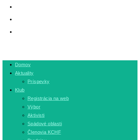
LINKY
PRIVÁTNA ZÓNA
TOGGLE WEBSITE SEARCH
MENU
CLOSE
Domov
Aktuality
Príspevky
Klub
Registrácia na web
Výbor
Aktivisti
Spádové oblasti
Členovia KCHF