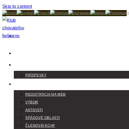
Skip to content
DOMOV
AKTUALITY
PRÍSPEVKY
KLUB
REGISTRÁCIA NA WEB
VÝBOR
AKTIVISTI
SPÁDOVÉ OBLASTI
ČLENOVIA KCHF