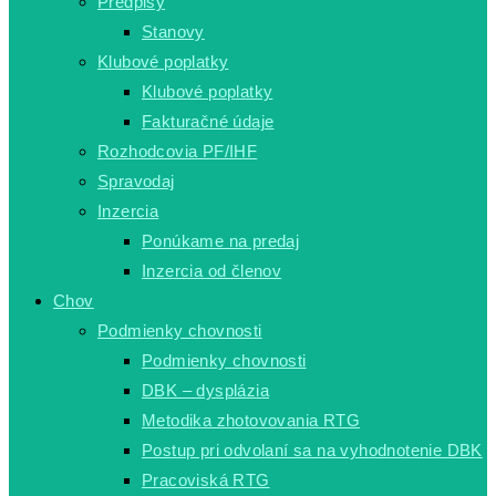
Predpisy
Stanovy
Klubové poplatky
Klubové poplatky
Fakturačné údaje
Rozhodcovia PF/IHF
Spravodaj
Inzercia
Ponúkame na predaj
Inzercia od členov
Chov
Podmienky chovnosti
Podmienky chovnosti
DBK – dysplázia
Metodika zhotovovania RTG
Postup pri odvolaní sa na vyhodnotenie DBK
Pracoviská RTG