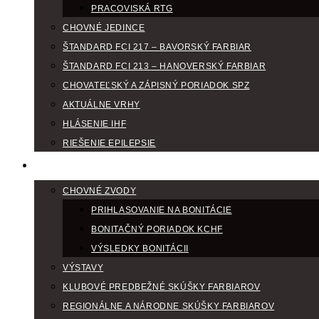
PRACOVISKÁ RTG
CHOVNÉ JEDINCE
ŠTANDARD FCI 217 – BAVORSKÝ FARBIAR
ŠTANDARD FCI 213 – HANOVERSKÝ FARBIAR
CHOVATEĽSKÝ A ZÁPISNÝ PORIADOK SPZ
AKTUÁLNE VRHY
HLÁSENIE IHF
RIEŠENIE EPILEPSIE
KLUBOVÝ KALENDÁR
CHOVNÉ ZVODY
PRIHLASOVANIE NA BONITÁCIE
BONITAČNÝ PORIADOK KCHF
VÝSLEDKY BONITÁCII
VÝSTAVY
KLUBOVÉ PREDBEŽNÉ SKÚŠKY FARBIAROV
REGIONÁLNE A NÁRODNE SKÚŠKY FARBIAROV