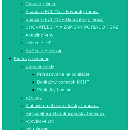
Chovné jedince
Štandard FCI 217 – Bavorský farbiar
Štandard FCI 213 – Hanoverský farbiar
CHOVATEĽSKÝ A ZÁPISNÝ PORIADOK SPZ
Aktuálne Vrhy
Hlásenie IHF
Riešenie Epilepsie
Klubový kalendár
Chovné zvody
Prihlasovanie na bonitácie
Bonitačný poriadok KCHF
Výsledky bonitácii
Výstavy
Klubové predbežné skúšky farbiarov
Regionálne a Národne skúšky farbiarov
Výcvikové dni
Iné udalosti