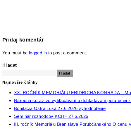
Pridaj komentár
You must be
logged in
to post a comment.
Hľadať
Hľadať
Najnovšie články
XX. ROČNÍK MEMORIÁLU FRIDRICHA KONRÁDA – Ma
Národná súťaž vo vyhľadávaní a dohľadávaní poranenej zv
Bonitácia Ostrá Lúka 27.6.2026 vyhodnotenie
Seminár rozhodcov KCHF 27.6.2026
III. ročník Memoriálu Branislava Porubčanského O cenu V