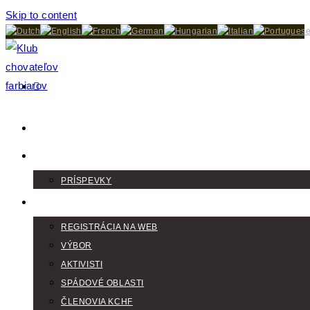
Skip to content
DOMOV
AKTUALITY
PRÍSPEVKY
KLUB
REGISTRÁCIA NA WEB
VÝBOR
AKTIVISTI
SPÁDOVÉ OBLASTI
ČLENOVIA KCHF