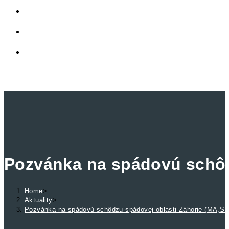
LINKY
PRIVÁTNA ZÓNA
TOGGLE WEBSITE SEARCH
MENU
CLOSE
Pozvánka na spádovú schôd
Home
>
Aktuality
>
Pozvánka na spádovú schôdzu spádovej oblasti Záhorie (MA,SE