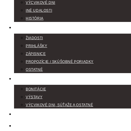
VÝCVIKOVÉ DNI
INÉ UDALOSTI
HISTÓRIA
TLAČIVÁ
ŽIADOSTI
PRIHLÁŠKY
ZÁPISNICE
PROPOZÍCIE / SKÚŠOBNÉ PORIADKY
OSTATNÉ
FOTOGALÉRIA
BONITÁCIE
VÝSTAVY
VÝCVIKOVÉ DNI, SÚŤAŽE A OSTATNÉ
VODIČI FARBIAROV
DISKUSNÉ FÓRA