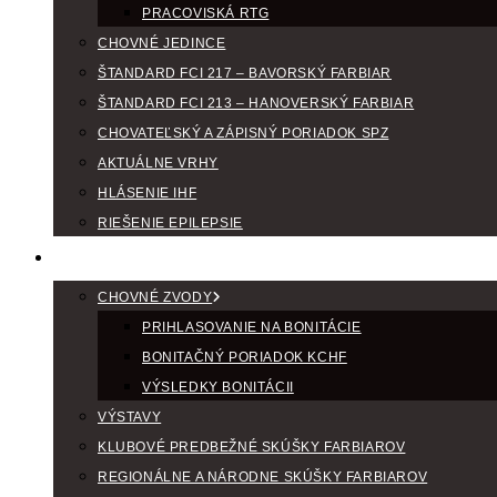
PRACOVISKÁ RTG
CHOVNÉ JEDINCE
ŠTANDARD FCI 217 – BAVORSKÝ FARBIAR
ŠTANDARD FCI 213 – HANOVERSKÝ FARBIAR
CHOVATEĽSKÝ A ZÁPISNÝ PORIADOK SPZ
AKTUÁLNE VRHY
HLÁSENIE IHF
RIEŠENIE EPILEPSIE
KLUBOVÝ KALENDÁR
CHOVNÉ ZVODY
PRIHLASOVANIE NA BONITÁCIE
BONITAČNÝ PORIADOK KCHF
VÝSLEDKY BONITÁCII
VÝSTAVY
KLUBOVÉ PREDBEŽNÉ SKÚŠKY FARBIAROV
REGIONÁLNE A NÁRODNE SKÚŠKY FARBIAROV