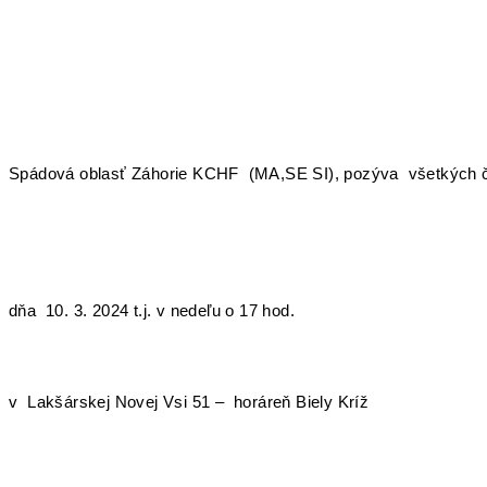
Spádová oblasť Záhorie KCHF (MA,SE SI), pozýva všetkých čle
dňa 10. 3. 2024 t.j. v nedeľu o 17 hod.
v Lakšárskej Novej Vsi 51 – horáreň Biely Kríž