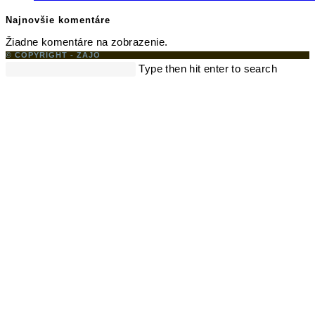
Najnovšie komentáre
Žiadne komentáre na zobrazenie.
© COPYRIGHT - ZAJO
Search
Type then hit enter to search
this
website