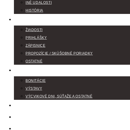
INÉ UDALOSTI
HISTÓRIA
TLAČIVÁ
ŽIADOSTI
PRIHLÁŠKY
ZÁPISNICE
PROPOZÍCIE / SKÚŠOBNÉ PORIADKY
OSTATNÉ
FOTOGALÉRIA
BONITÁCIE
VÝSTAVY
VÝCVIKOVÉ DNI, SÚŤAŽE A OSTATNÉ
VODIČI FARBIAROV
DISKUSNÉ FÓRA
LINKY