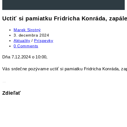
Uctiť si pamiatku Fridricha Konráda, zapál
Post
Marek Sirotný
author:
Post
3. decembra 2024
published:
Post
Aktuality
/
Príspevky
category:
Post
0 Comments
comments:
Dňa 7.12.2024 o 10:00,
Vás srdečne pozývame uctiť si pamiatku Fridricha Konráda, zap
Share
Zdieľať
this
Opens
content
in
a