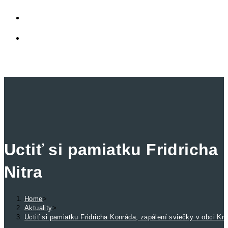
PRIVÁTNA ZÓNA
TOGGLE
WEBSITE
MENU
CLOSE
SEARCH
Uctiť si pamiatku Fridricha
Nitra
Home
>
Aktuality
>
Uctiť si pamiatku Fridricha Konráda, zapálení sviečky v obci Kr