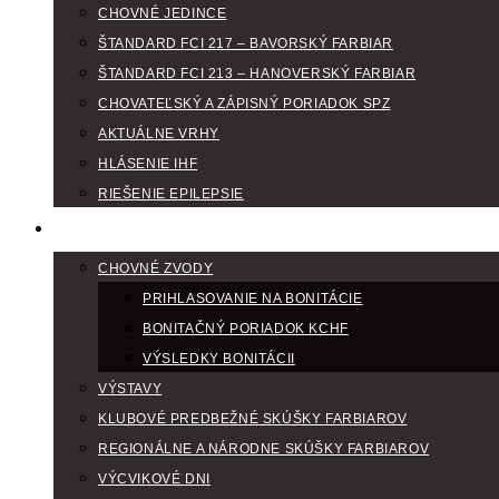
CHOVNÉ JEDINCE
ŠTANDARD FCI 217 – BAVORSKÝ FARBIAR
ŠTANDARD FCI 213 – HANOVERSKÝ FARBIAR
CHOVATEĽSKÝ A ZÁPISNÝ PORIADOK SPZ
AKTUÁLNE VRHY
HLÁSENIE IHF
RIEŠENIE EPILEPSIE
KLUBOVÝ KALENDÁR
CHOVNÉ ZVODY
PRIHLASOVANIE NA BONITÁCIE
BONITAČNÝ PORIADOK KCHF
VÝSLEDKY BONITÁCII
VÝSTAVY
KLUBOVÉ PREDBEŽNÉ SKÚŠKY FARBIAROV
REGIONÁLNE A NÁRODNE SKÚŠKY FARBIAROV
VÝCVIKOVÉ DNI