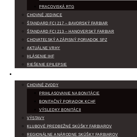
PRACOVISKÁ RTG
CHOVNÉ JEDINCE
ŠTANDARD FCI 217 – BAVORSKÝ FARBIAR
ŠTANDARD FCI 213 – HANOVERSKÝ FARBIAR
CHOVATEĽSKÝ A ZÁPISNÝ PORIADOK SPZ
AKTUÁLNE VRHY
HLÁSENIE IHF
RIEŠENIE EPILEPSIE
KLUBOVÝ KALENDÁR
CHOVNÉ ZVODY
PRIHLASOVANIE NA BONITÁCIE
BONITAČNÝ PORIADOK KCHF
VÝSLEDKY BONITÁCII
VÝSTAVY
KLUBOVÉ PREDBEŽNÉ SKÚŠKY FARBIAROV
REGIONÁLNE A NÁRODNE SKÚŠKY FARBIAROV