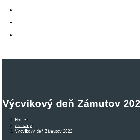
LINKY
PRIVÁTNA ZÓNA
TOGGLE WEBSITE SEARCH
MENU
CLOSE
Výcvikový deň Zámutov 20
Home
>
Aktuality
>
Výcvikový deň Zámutov 2022