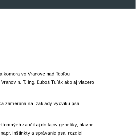
ka komora vo Vranove nad Topľou
Vranov n. T. Ing. Ľuboš Tuľák ako aj viacero
áška zameraná na základy výcviku psa
.
ítomných zaučil aj do tajov genetiky, hlavne
napr. inštinkty a správanie psa, rozdiel