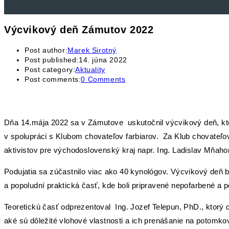
Výcvikový deň Zámutov 2022
Post author:
Marek Sirotný
Post published:
14. júna 2022
Post category:
Aktuality
Post comments:
0 Comments
Dňa 14.mája 2022 sa v Zámutove uskutočnil výcvikový deň, k
v spolupráci s Klubom chovateľov farbiarov. Za Klub chovateľov
aktivistov pre východoslovenský kraj napr. Ing. Ladislav Mňaho
Podujatia sa zúčastnilo viac ako 40 kynológov. Výcvikový deň 
a popoludní praktická časť, kde boli pripravené nepofarbené a p
Teoretickú časť odprezentoval Ing. Jozef Telepun, PhD., ktorý 
aké sú dôležité vlohové vlastnosti a ich prenášanie na potomkov.