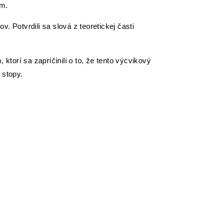
om.
v. Potvrdili sa slová z teoretickej časti
torí sa zapríčinili o to, že tento výcvikový
 stopy.