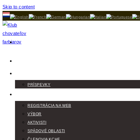
Skip to content
DOMOV
AKTUALITY
PRÍSPEVKY
KLUB
REGISTRÁCIA NA WEB
VÝBOR
AKTIVISTI
SPÁDOVÉ OBLASTI
ČLENOVIA KCHF