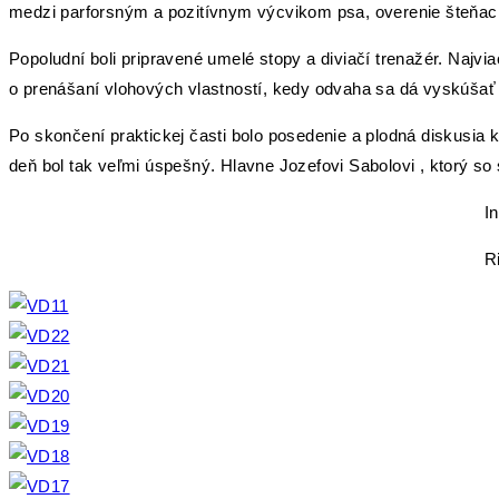
medzi parforsným a pozitívnym výcvikom psa, overenie šteňacíc
Popoludní boli pripravené umelé stopy a diviačí trenažér. Najviac
o prenášaní vlohových vlastností, kedy odvaha sa dá vyskúšať 
Po skončení praktickej časti bolo posedenie a plodná diskusia 
deň bol tak veľmi úspešný. Hlavne Jozefovi Sabolovi , ktorý so 
Ing. Jozef Telepu
Riaditeľ poduj