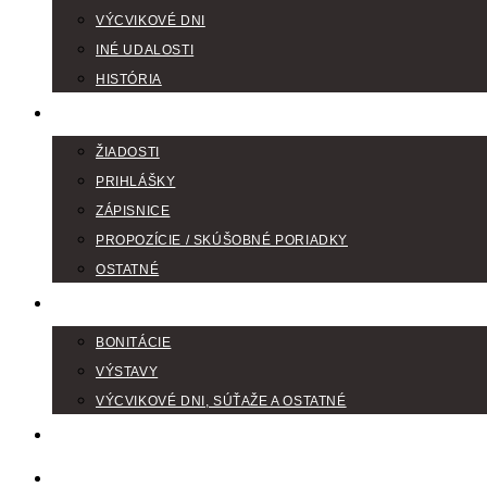
VÝCVIKOVÉ DNI
INÉ UDALOSTI
HISTÓRIA
TLAČIVÁ
ŽIADOSTI
PRIHLÁŠKY
ZÁPISNICE
PROPOZÍCIE / SKÚŠOBNÉ PORIADKY
OSTATNÉ
FOTOGALÉRIA
BONITÁCIE
VÝSTAVY
VÝCVIKOVÉ DNI, SÚŤAŽE A OSTATNÉ
VODIČI FARBIAROV
DISKUSNÉ FÓRA