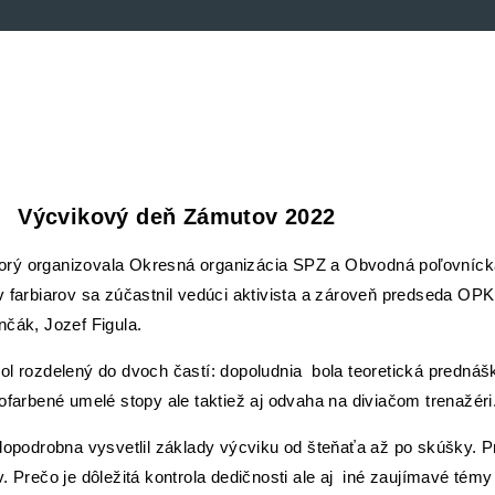
Výcvikový deň Zámutov 2022
torý organizovala Okresná organizácia SPZ a Obvodná poľovníc
 farbiarov sa zúčastnil vedúci aktivista a zároveň predseda OPK 
nčák, Jozef Figula.
bol rozdelený do dvoch častí: dopoludnia bola teoretická predn
ofarbené umelé stopy ale taktiež aj odvaha na diviačom trenažéri
dopodrobna vysvetlil základy výcviku od šteňaťa až po skúšky. Pr
 Prečo je dôležitá kontrola dedičnosti ale aj iné zaujímavé témy 