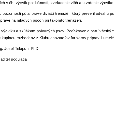
h vlôh, výcvik poslušnosti, zveľadenie vlôh a utvrdenie výcvik
 pozornosti pútal práve diviačí trenažér, ktorý preveril odvahu pso
práve na mladých psoch pri takomto trenažéri.
k výcviku a skúškam poľovných psov. Poďakovanie patrí všetkým, k
skupinou rozhodcov z Klubu chovateľov farbiarov pripravili umelé
n, PhD.
atia