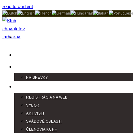
Skip to content
DOMOV
AKTUALITY
PRÍSPEVKY
KLUB
REGISTRÁCIA NA WEB
VÝBOR
AKTIVISTI
SPÁDOVÉ OBLASTI
ČLENOVIA KCHF