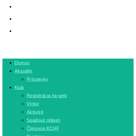
LINKY
PRIVÁTNA ZÓNA
TOGGLE WEBSITE SEARCH
MENU
CLOSE
Domov
Aktuality
Príspevky
Klub
Registrácia na web
Výbor
Aktivisti
Spádové oblasti
Členovia KCHF