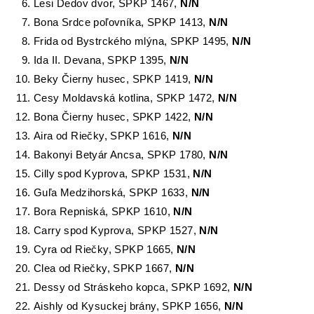
Lesi Dedov dvor, SPKP 1467,
N/N
Bona Srdce poľovníka, SPKP 1413,
N/N
Frida od Bystrckého mlýna, SPKP 1495,
N/N
Ida II. Devana, SPKP 1395,
N/N
Beky Čierny husec, SPKP 1419,
N/N
Cesy Moldavská kotlina, SPKP 1472,
N/N
Bona Čierny husec, SPKP 1422,
N/N
Aira od Riečky, SPKP 1616,
N/N
Bakonyi Betyár Ancsa, SPKP 1780,
N/N
Cilly spod Kyprova, SPKP 1531,
N/N
Guľa Medzihorská, SPKP 1633,
N/N
Bora Repniská, SPKP 1610,
N/N
Carry spod Kyprova, SPKP 1527,
N/N
Cyra od Riečky, SPKP 1665,
N/N
Clea od Riečky, SPKP 1667,
N/N
Dessy od Stráskeho kopca, SPKP 1692,
N/N
Aishly od Kysuckej brány, SPKP 1656,
N/N