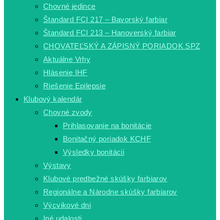
Chovné jedince
Štandard FCI 217 – Bavorský farbiar
Štandard FCI 213 – Hanoverský farbiar
CHOVATEĽSKÝ A ZÁPISNÝ PORIADOK SPZ
Aktuálne Vrhy
Hlásenie IHF
Riešenie Epilepsie
Klubový kalendár
Chovné zvody
Prihlasovanie na bonitácie
Bonitačný poriadok KCHF
Výsledky bonitácii
Výstavy
Klubové predbežné skúšky farbiarov
Regionálne a Národne skúšky farbiarov
Výcvikové dni
Iné udalosti