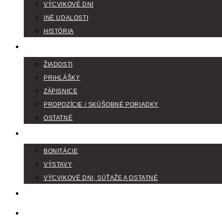
VÝCVIKOVÉ DNI
INÉ UDALOSTI
HISTÓRIA
TLAČIVÁ
ŽIADOSTI
PRIHLÁŠKY
ZÁPISNICE
PROPOZÍCIE / SKÚŠOBNÉ PORIADKY
OSTATNÉ
FOTOGALÉRIA
BONITÁCIE
VÝSTAVY
VÝCVIKOVÉ DNI, SÚŤAŽE A OSTATNÉ
VODIČI FARBIAROV
DISKUSNÉ FÓRA