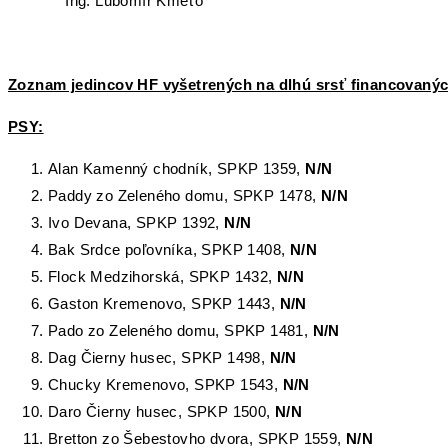
Ing. Ľubomír Kmeťo
Zoznam jedincov HF vyšetrených na dlhú srsť financovan
PSY:
Alan Kamenný chodník, SPKP 1359,
N/N
Paddy zo Zeleného domu, SPKP 1478,
N/N
Ivo Devana, SPKP 1392,
N/N
Bak Srdce poľovníka, SPKP 1408,
N/N
Flock Medzihorská, SPKP 1432,
N/N
Gaston Kremenovo, SPKP 1443,
N/N
Pado zo Zeleného domu, SPKP 1481,
N/N
Dag Čierny husec, SPKP 1498,
N/N
Chucky Kremenovo, SPKP 1543,
N/N
Daro Čierny husec, SPKP 1500,
N/N
Bretton zo Šebestovho dvora, SPKP 1559,
N/N