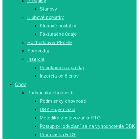
Predpisy
Stanovy
Klubové poplatky
Klubové poplatky
Fakturačné údaje
Rozhodcovia PF/IHF
Spravodaj
Inzercia
Ponúkame na predaj
Inzercia od členov
Chov
Podmienky chovnosti
Podmienky chovnosti
DBK – dysplázia
Metodika zhotovovania RTG
Postup pri odvolaní sa na vyhodnotenie DBK
Pracoviská RTG