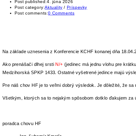
Post published:
4. júna 2026
Post category:
Aktuality
/
Príspevky
Post comments:
0 Comments
Na základe uznesenia z Konferencie KCHF konanej dňa 18.04.2
Ako prenášači dlhej srsti
N/+
(jedinec má jednu vlohu pre krát
Medzihorská SPKP 1433. Ostatné vyšetrené jedince majú výsled
Pre náš chov HF je to veľmi dobrý výsledok. Je dôležité, že s
Všetkým, ktorých sa to nejakým spôsobom dotklo ďakujem za úst
poradca chovu HF