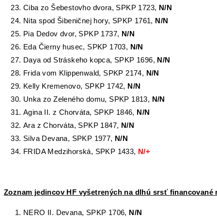
Ciba zo Šebestovho dvora, SPKP 1723,
N/N
Nita spod Šibeničnej hory, SPKP 1761,
N/N
Pia Dedov dvor, SPKP 1737,
N/N
Eda Čierny husec, SPKP 1703,
N/N
Daya od Stráskeho kopca, SPKP 1696,
N/N
Frida vom Klippenwald, SPKP 2174,
N/N
Kelly Kremenovo, SPKP 1742,
N/N
Unka zo Zeleného domu, SPKP 1813,
N/N
Agina II. z Chorváta, SPKP 1846,
N/N
Ara z Chorváta, SPKP 1847,
N/N
Silva Devana, SPKP 1977,
N/N
FRIDA Medzihorská, SPKP 1433,
N/+
Zoznam jedincov HF vyšetrených na dlhú srsť financované n
NERO II. Devana, SPKP 1706,
N/N