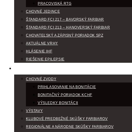
PRACOVISKÁ RTG
CHOVNÉ JEDINCE
ŠTANDARD FCI 217 – BAVORSKÝ FARBIAR
ŠTANDARD FCI 213 – HANOVERSKÝ FARBIAR
CHOVATEĽSKÝ A ZÁPISNÝ PORIADOK SPZ
AKTUÁLNE VRHY
HLÁSENIE IHF
RIEŠENIE EPILEPSIE
KLUBOVÝ KALENDÁR
CHOVNÉ ZVODY
PRIHLASOVANIE NA BONITÁCIE
BONITAČNÝ PORIADOK KCHF
VÝSLEDKY BONITÁCII
VÝSTAVY
KLUBOVÉ PREDBEŽNÉ SKÚŠKY FARBIAROV
REGIONÁLNE A NÁRODNE SKÚŠKY FARBIAROV