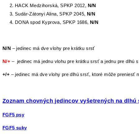
HACK Medzihorská, SPKP 2012,
N/N
Sudár-Zátonyi Alina, SPKP 2045,
N/N
DONA spod Kyprova, SPKP 1686,
N/N
N/N
– jedinec má dve vlohy pre krátku srsť
N/+
– jedinec má jednu vlohu pre krátku srsť a jednu pre dlhú
+/+
– jedinec má dve vlohy pre dlhú srsť, ktoré môže prenies
Zoznam chovných jedincov vyšetrených na dlhú s
FGF5 psy
FGF5 suky