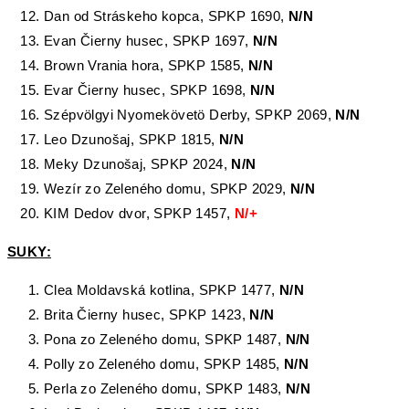
Dan od Stráskeho kopca, SPKP 1690,
N/N
Evan Čierny husec, SPKP 1697,
N/N
Brown Vrania hora, SPKP 1585,
N/N
Evar Čierny husec, SPKP 1698,
N/N
Szépvölgyi Nyomekövetö Derby, SPKP 2069,
N/N
Leo Dzunošaj, SPKP 1815,
N/N
Meky Dzunošaj, SPKP 2024,
N/N
Wezír zo Zeleného domu, SPKP 2029,
N/N
KIM Dedov dvor, SPKP 1457,
N/+
SUKY:
Clea Moldavská kotlina, SPKP 1477,
N/N
Brita Čierny husec, SPKP 1423,
N/N
Pona zo Zeleného domu, SPKP 1487,
N/N
Polly zo Zeleného domu, SPKP 1485,
N/N
Perla zo Zeleného domu, SPKP 1483,
N/N