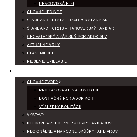
PRACOVISKÁ RTG
CHOVNÉ JEDINCE
ŠTANDARD FCI 217 – BAVORSKÝ FARBIAR
ŠTANDARD FCI 213 – HANOVERSKÝ FARBIAR
CHOVATEĽSKÝ A ZÁPISNÝ PORIADOK SPZ
AKTUÁLNE VRHY
HLÁSENIE IHF
RIEŠENIE EPILEPSIE
KLUBOVÝ KALENDÁR
CHOVNÉ ZVODY
PRIHLASOVANIE NA BONITÁCIE
BONITAČNÝ PORIADOK KCHF
VÝSLEDKY BONITÁCII
VÝSTAVY
KLUBOVÉ PREDBEŽNÉ SKÚŠKY FARBIAROV
REGIONÁLNE A NÁRODNE SKÚŠKY FARBIAROV