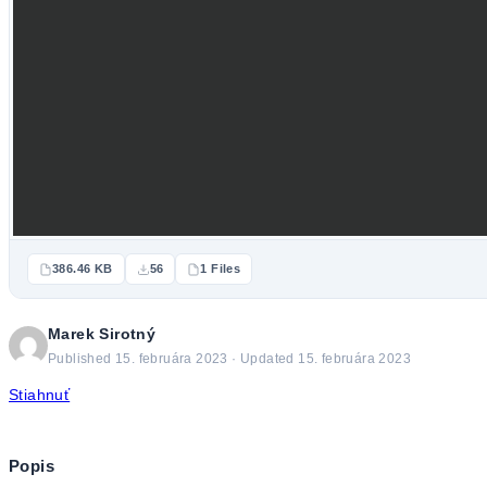
386.46 KB
56
1 Files
Marek Sirotný
Published 15. februára 2023 · Updated 15. februára 2023
Stiahnuť
Popis