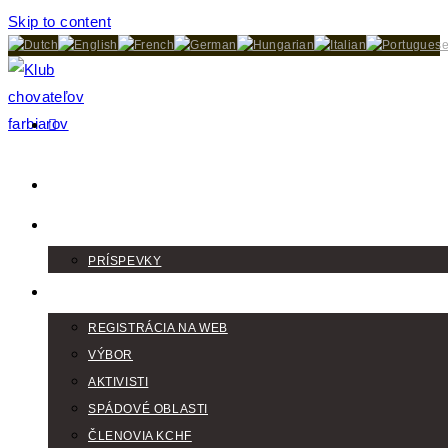
Skip to content
DOMOV
AKTUALITY
PRÍSPEVKY
KLUB
REGISTRÁCIA NA WEB
VÝBOR
AKTIVISTI
SPÁDOVÉ OBLASTI
ČLENOVIA KCHF