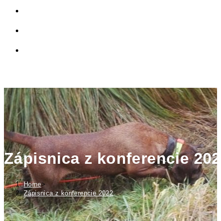
LINKY
PRIVÁTNA ZÓNA
TOGGLE WEBSITE SEARCH
MENU
CLOSE
Zápisnica z konferencie 20
Home
>
Zápisnica z konferencie 2022