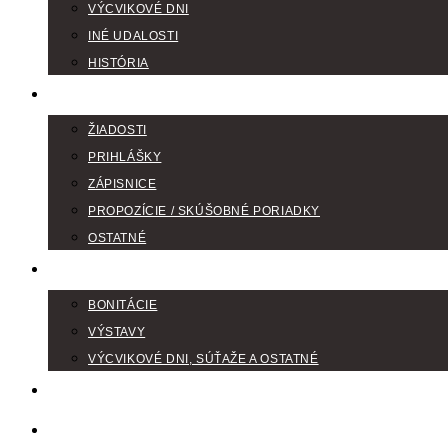
VÝCVIKOVÉ DNI
INÉ UDALOSTI
HISTÓRIA
TLAČIVÁ
ŽIADOSTI
PRIHLÁŠKY
ZÁPISNICE
PROPOZÍCIE / SKÚŠOBNÉ PORIADKY
OSTATNÉ
FOTOGALÉRIA
BONITÁCIE
VÝSTAVY
VÝCVIKOVÉ DNI, SÚŤAŽE A OSTATNÉ
VODIČI FARBIAROV
DISKUSNÉ FÓRA