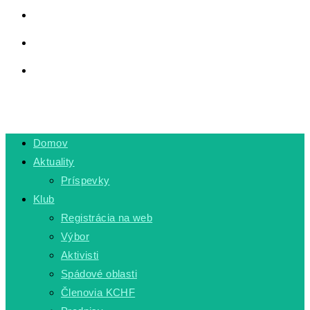
LINKY
PRIVÁTNA ZÓNA
TOGGLE WEBSITE SEARCH
MENU
CLOSE
Domov
Aktuality
Príspevky
Klub
Registrácia na web
Výbor
Aktivisti
Spádové oblasti
Členovia KCHF