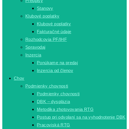
Predpisy
Stanovy
Klubové poplatky
Klubové poplatky
Fakturačné údaje
Rozhodcovia PF/IHF
Spravodaj
Inzercia
Ponúkame na predaj
Inzercia od členov
Chov
Podmienky chovnosti
Podmienky chovnosti
DBK – dysplázia
Metodika zhotovovania RTG
Postup pri odvolaní sa na vyhodnotenie DBK
Pracoviská RTG