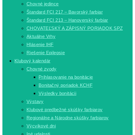
Chovné jedince
Štandard FCI 217 – Bavorský farbiar
Štandard FCI 213 – Hanoverský farbiar
CHOVATEĽSKÝ A ZÁPISNÝ PORIADOK SPZ
Aktuálne Vrhy
Hlásenie IHF
Riešenie Epilepsie
Klubový kalendár
Chovné zvody
Prihlasovanie na bonitácie
Bonitačný poriadok KCHF
Výsledky bonitácii
Výstavy
Klubové predbežné skúšky farbiarov
Regionálne a Národne skúšky farbiarov
Výcvikové dni
Iné udalosti