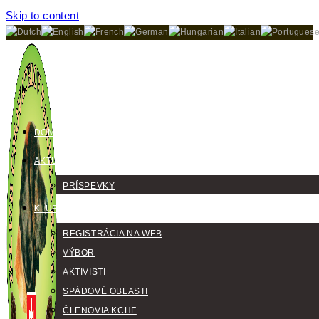
Skip to content
DOMOV
AKTUALITY
PRÍSPEVKY
KLUB
REGISTRÁCIA NA WEB
VÝBOR
AKTIVISTI
SPÁDOVÉ OBLASTI
ČLENOVIA KCHF