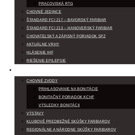
PRACOVISKÁ RTG
CHOVNÉ JEDINCE
ŠTANDARD FCI 217 – BAVORSKÝ FARBIAR
ŠTANDARD FCI 213 – HANOVERSKÝ FARBIAR
CHOVATEĽSKÝ A ZÁPISNÝ PORIADOK SPZ
AKTUÁLNE VRHY
HLÁSENIE IHF
RIEŠENIE EPILEPSIE
KLUBOVÝ KALENDÁR
CHOVNÉ ZVODY
PRIHLASOVANIE NA BONITÁCIE
BONITAČNÝ PORIADOK KCHF
VÝSLEDKY BONITÁCII
VÝSTAVY
KLUBOVÉ PREDBEŽNÉ SKÚŠKY FARBIAROV
REGIONÁLNE A NÁRODNE SKÚŠKY FARBIAROV