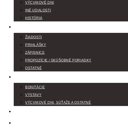
VÝCVIKOVÉ DNI
INÉ UDALOSTI
HISTÓRIA
TLAČIVÁ
ŽIADOSTI
PRIHLÁŠKY
ZÁPISNICE
PROPOZÍCIE / SKÚŠOBNÉ PORIADKY
OSTATNÉ
FOTOGALÉRIA
BONITÁCIE
VÝSTAVY
VÝCVIKOVÉ DNI, SÚŤAŽE A OSTATNÉ
VODIČI FARBIAROV
DISKUSNÉ FÓRA