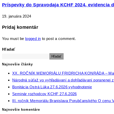
Príspevky do Spravodaja KCHF 2024, evidencia 
19. januára 2024
Pridaj komentár
You must be
logged in
to post a comment.
Hľadať
Hľadať
Najnovšie články
XX. ROČNÍK MEMORIÁLU FRIDRICHA KONRÁDA – Ma
Národná súťaž vo vyhľadávaní a dohľadávaní poranenej zv
Bonitácia Ostrá Lúka 27.6.2026 vyhodnotenie
Seminár rozhodcov KCHF 27.6.2026
III. ročník Memoriálu Branislava Porubčanského O cenu V
Najnovšie komentáre