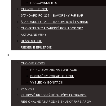
PRACOVISKÁ RTG
CHOVNÉ JEDINCE
ŠTANDARD FCI 217 – BAVORSKÝ FARBIAR
ŠTANDARD FCI 213 – HANOVERSKÝ FARBIAR
CHOVATEĽSKÝ A ZÁPISNÝ PORIADOK SPZ
AKTUÁLNE VRHY
HLÁSENIE IHF
RIEŠENIE EPILEPSIE
KLUBOVÝ KALENDÁR
CHOVNÉ ZVODY
PRIHLASOVANIE NA BONITÁCIE
BONITAČNÝ PORIADOK KCHF
VÝSLEDKY BONITÁCII
VÝSTAVY
KLUBOVÉ PREDBEŽNÉ SKÚŠKY FARBIAROV
REGIONÁLNE A NÁRODNE SKÚŠKY FARBIAROV