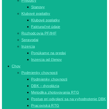
Predpisy
Stanovy
Klubové poplatky
Klubové poplatky
Fakturačné údaje
Rozhodcovia PF/IHF
Spravodaj
Inzercia
Ponúkame na predaj
Inzercia od členov
Chov
Podmienky chovnosti
Podmienky chovnosti
DBK – dysplázia
Metodika zhotovovania RTG
Postup pri odvolaní sa na vyhodnotenie DBK
Pracoviská RTG