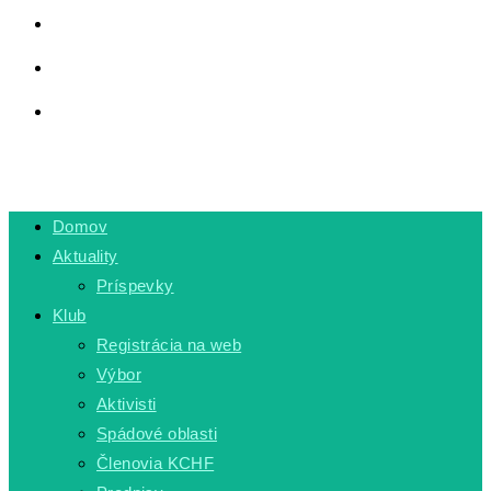
LINKY
PRIVÁTNA ZÓNA
TOGGLE WEBSITE SEARCH
MENU
CLOSE
Domov
Aktuality
Príspevky
Klub
Registrácia na web
Výbor
Aktivisti
Spádové oblasti
Členovia KCHF