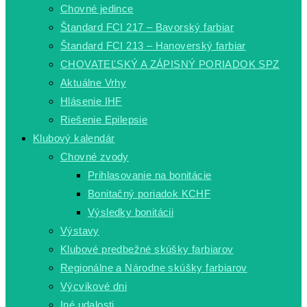
Chovné jedince
Štandard FCI 217 – Bavorský farbiar
Štandard FCI 213 – Hanoverský farbiar
CHOVATEĽSKÝ A ZÁPISNÝ PORIADOK SPZ
Aktuálne Vrhy
Hlásenie IHF
Riešenie Epilepsie
Klubový kalendár
Chovné zvody
Prihlasovanie na bonitácie
Bonitačný poriadok KCHF
Výsledky bonitácii
Výstavy
Klubové predbežné skúšky farbiarov
Regionálne a Národne skúšky farbiarov
Výcvikové dni
Iné udalosti