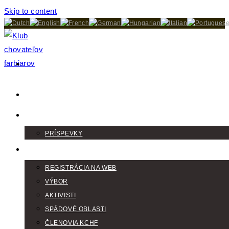
Skip to content
DOMOV
AKTUALITY
PRÍSPEVKY
KLUB
REGISTRÁCIA NA WEB
VÝBOR
AKTIVISTI
SPÁDOVÉ OBLASTI
ČLENOVIA KCHF