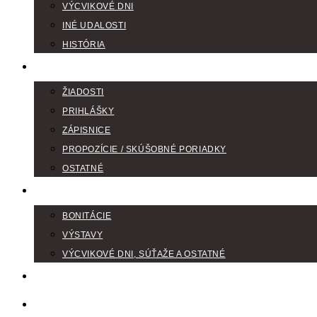
VÝCVIKOVÉ DNI
INÉ UDALOSTI
HISTÓRIA
TLAČIVÁ
ŽIADOSTI
PRIHLÁŠKY
ZÁPISNICE
PROPOZÍCIE / SKÚŠOBNÉ PORIADKY
OSTATNÉ
FOTOGALÉRIA
BONITÁCIE
VÝSTAVY
VÝCVIKOVÉ DNI, SÚŤAŽE A OSTATNÉ
VODIČI FARBIAROV
DISKUSNÉ FÓRA